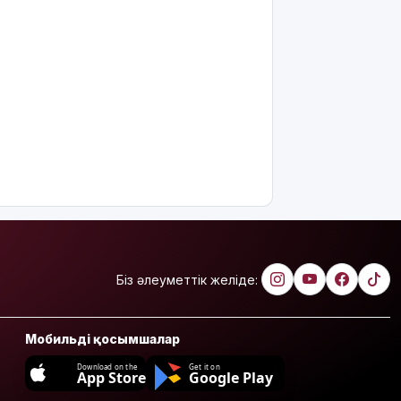
Біз әлеуметтік желіде:
Мобильді қосымшалар
Download on the
Get it on
App Store
Google Play