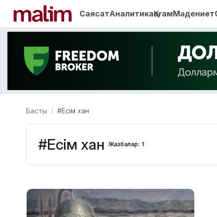
Саясат
Аналитика
Қоғам
Мәдениет
Басты
#Есім хан
#Есім хан
Жазбалар: 1