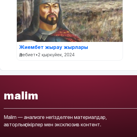
Жиембет жырау жырлары
Әдебиет
•
2 қыркүйек, 2024
malim
Malim — анализге негізделген материалдар,
авторлық пікірлер мен эксклюзив контент.