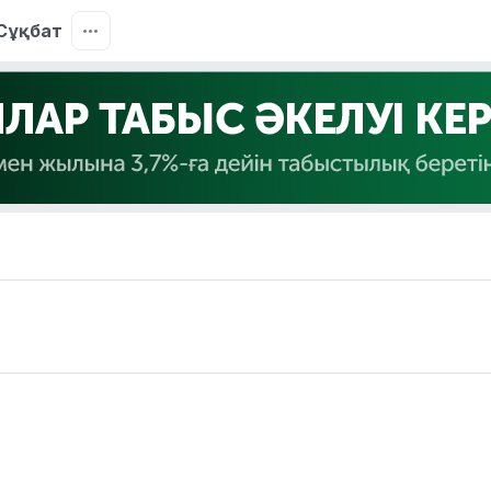
Сұқбат