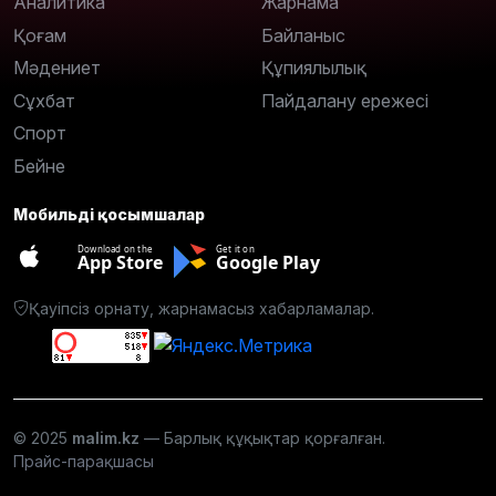
Аналитика
Жарнама
Қоғам
Байланыс
Мәдениет
Құпиялылық
Сұхбат
Пайдалану ережесі
Спорт
Бейне
Мобильді қосымшалар
Download on the
Get it on
App Store
Google Play
Қауіпсіз орнату, жарнамасыз хабарламалар.
© 2025
malim.kz
— Барлық құқықтар қорғалған.
Прайс-парақшасы