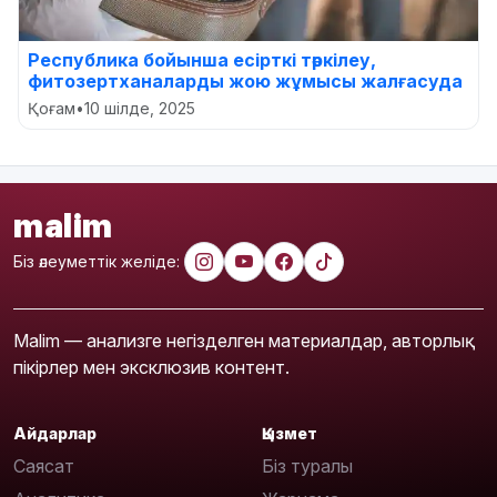
Республика бойынша есірткі тәркілеу,
фитозертханаларды жою жұмысы жалғасуда
Қоғам
•
10 шілде, 2025
malim
Біз әлеуметтік желіде:
Malim — анализге негізделген материалдар, авторлық
пікірлер мен эксклюзив контент.
Айдарлар
Қызмет
Саясат
Біз туралы