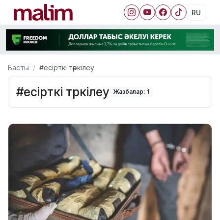
RU
Басты
#есірткі тәркілеу
#есірткі тәркілеу
Жазбалар: 1