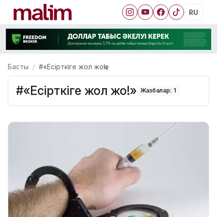
RU
Басты
#«Есірткіге жол жоқ!»
#«Есірткіге жол жоқ!»
Жазбалар: 1