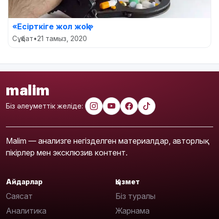
«Есірткіге жол жоқ!»
Сұқбат
•
21 тамыз, 2020
malim
Біз әлеуметтік желіде:
Malim — анализге негізделген материалдар, авторлық
пікірлер мен эксклюзив контент.
Айдарлар
Қызмет
Саясат
Біз туралы
Аналитика
Жарнама