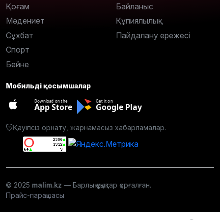
Қоғам
Байланыс
Мәдениет
Құпиялылық
Сұхбат
Пайдалану ережесі
Спорт
Бейне
Мобильді қосымшалар
Download on the
Get it on
App Store
Google Play
Қауіпсіз орнату, жарнамасыз хабарламалар.
© 2025
malim.kz
— Барлық құқықтар қорғалған.
Прайс-парақшасы