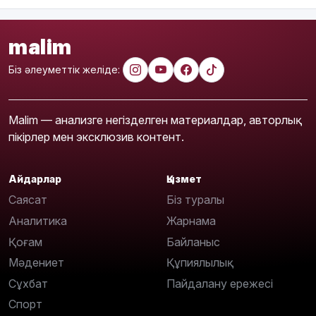
malim
Біз әлеуметтік желіде:
Malim — анализге негізделген материалдар, авторлық
пікірлер мен эксклюзив контент.
Айдарлар
Қызмет
Саясат
Біз туралы
Аналитика
Жарнама
Қоғам
Байланыс
Мәдениет
Құпиялылық
Сұхбат
Пайдалану ережесі
Спорт