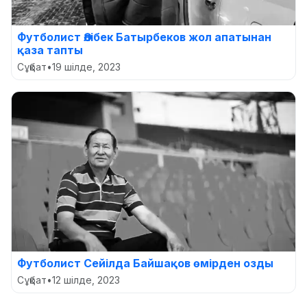
Футболист Әлібек Батырбеков жол апатынан
қаза тапты
Сұқбат
•
19 шілде, 2023
Футболист Сейілда Байшақов өмірден озды
Сұқбат
•
12 шілде, 2023