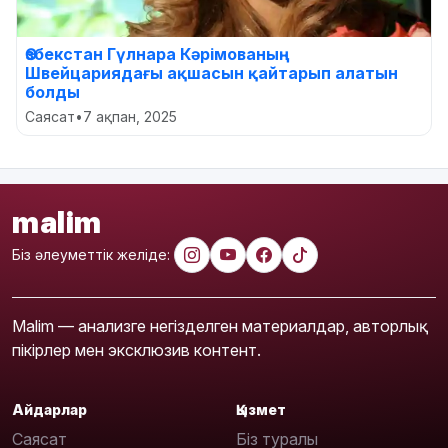
Өзбекстан Гүлнара Кәрімованың
Швейцариядағы ақшасын қайтарып алатын
болды
Саясат
•
7 ақпан, 2025
malim
Біз әлеуметтік желіде:
Malim — анализге негізделген материалдар, авторлық
пікірлер мен эксклюзив контент.
Айдарлар
Қызмет
Саясат
Біз туралы