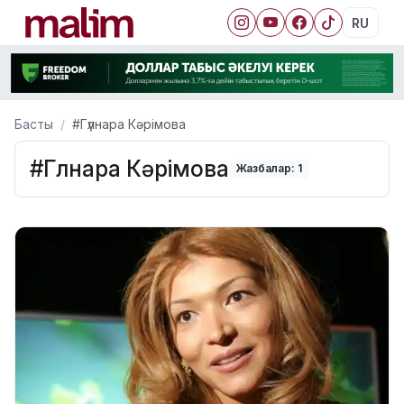
RU
Басты
#Гүлнара Кәрімова
#Гүлнара Кәрімова
Жазбалар: 1