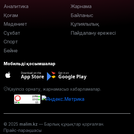
Аналитика
Жарнама
Қоғам
Байланыс
Мәдениет
Құпиялылық
Сұхбат
Пайдалану ережесі
Спорт
Бейне
Мобильді қосымшалар
Download on the
Get it on
App Store
Google Play
Қауіпсіз орнату, жарнамасыз хабарламалар.
© 2025
malim.kz
— Барлық құқықтар қорғалған.
Прайс-парақшасы