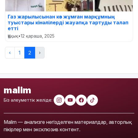
Газ жарылысынан көз жұмған марқұмның
туыстары кінәлілерді жауапқа тартуды талап
етті
Құқық
•
12 қараша, 2025
‹
1
2
›
malim
Біз әлеуметтік желіде:
Malim — анализге негізделген материалдар, авторлық
пікірлер мен эксклюзив контент.