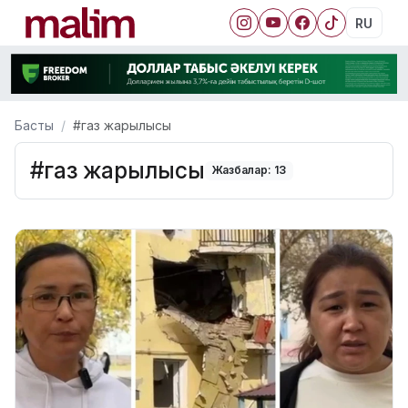
RU
Басты
#газ жарылысы
#газ жарылысы
Жазбалар: 13