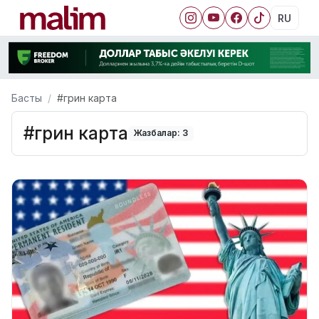
RU
Басты
#грин карта
#грин карта
Жазбалар: 3