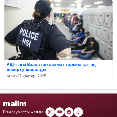
АҚШ-тағы Қазақстан азаматтарына қатаң
ескерту жасалды
Қоғам
•
27 қаңтар, 2025
malim
Біз әлеуметтік желіде: