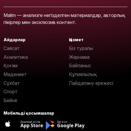
Malim — анализге негізделген материалдар, авторлық
пікірлер мен эксклюзив контент.
Айдарлар
Қызмет
Саясат
Біз туралы
Аналитика
Жарнама
Қоғам
Байланыс
Мәдениет
Құпиялылық
Сұхбат
Пайдалану ережесі
Спорт
Бейне
Мобильді қосымшалар
Download on the
Get it on
App Store
Google Play