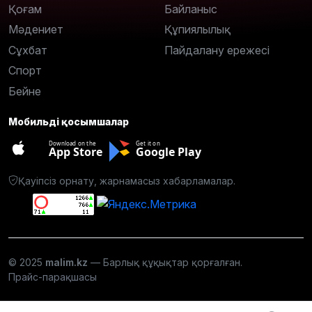
Қоғам
Байланыс
Мәдениет
Құпиялылық
Сұхбат
Пайдалану ережесі
Спорт
Бейне
Мобильді қосымшалар
Download on the
Get it on
App Store
Google Play
Қауіпсіз орнату, жарнамасыз хабарламалар.
© 2025
malim.kz
— Барлық құқықтар қорғалған.
Прайс-парақшасы