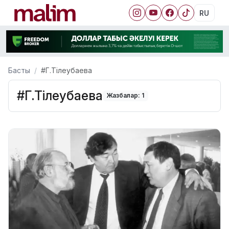
RU
Басты
#Г.Тілеубаева
#Г.Тілеубаева
Жазбалар: 1