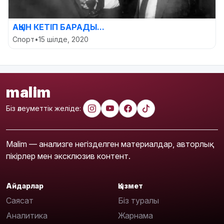
АҚЫН КЕТІП БАРАДЫ...
Спорт
•
15 шілде, 2020
malim
Біз әлеуметтік желіде:
Malim — анализге негізделген материалдар, авторлық
пікірлер мен эксклюзив контент.
Айдарлар
Қызмет
Саясат
Біз туралы
Аналитика
Жарнама