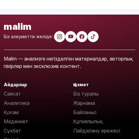
malim
Біз әлеуметтік желіде:
Malim — анализге негізделген материалдар, авторлық
пікірлер мен эксклюзив контент.
Айдарлар
Қызмет
Саясат
Біз туралы
Аналитика
Жарнама
Қоғам
Байланыс
Мәдениет
Құпиялылық
Сұхбат
Пайдалану ережесі