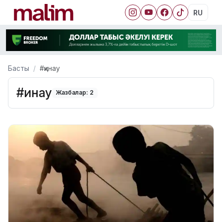
RU
Басты
#қинау
#қинау
Жазбалар: 2