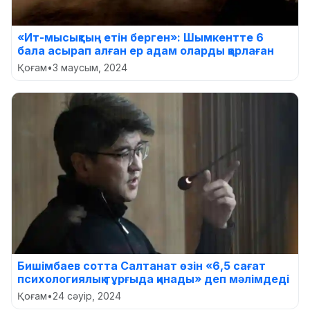
«Ит-мысықтың етін берген»: Шымкентте 6
бала асырап алған ер адам оларды қорлаған
Қоғам
•
3 маусым, 2024
Бишімбаев сотта Салтанат өзін «6,5 сағат
психологиялық тұрғыда қинады» деп мәлімдеді
Қоғам
•
24 сәуір, 2024