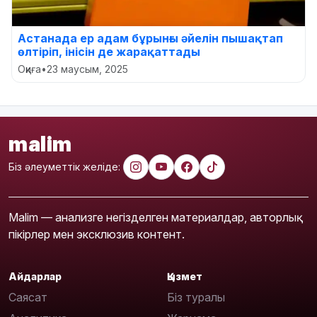
Астанада ер адам бұрынғы әйелін пышақтап
өлтіріп, інісін де жарақаттады
Оқиға
•
23 маусым, 2025
malim
Біз әлеуметтік желіде:
Malim — анализге негізделген материалдар, авторлық
пікірлер мен эксклюзив контент.
Айдарлар
Қызмет
Саясат
Біз туралы