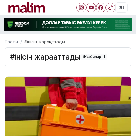
RU
Басты
#інісін жарақаттады
#інісін жарақаттады
Жазбалар: 1