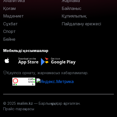
Аналитика
Жарнама
Қоғам
Байланыс
Мәдениет
Құпиялылық
Сұхбат
Пайдалану ережесі
Спорт
Бейне
Мобильді қосымшалар
Download on the
Get it on
App Store
Google Play
Қауіпсіз орнату, жарнамасыз хабарламалар.
© 2025
malim.kz
— Барлық құқықтар қорғалған.
Прайс-парақшасы