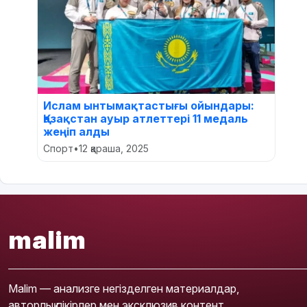
Ислам ынтымақтастығы ойындары:
Қазақстан ауыр атлеттері 11 медаль
жеңіп алды
Спорт
•
12 қараша, 2025
malim
Malim — анализге негізделген материалдар,
авторлық пікірлер мен эксклюзив контент.