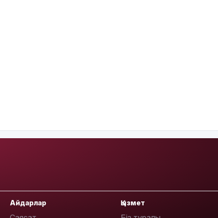
Айдарлар
Қызмет
Саясат
Біз туралы