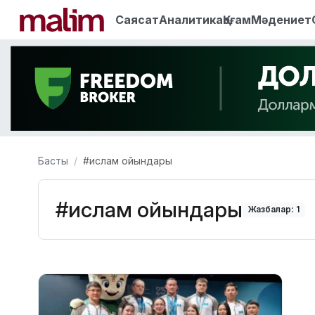
Саясат
Аналитика
Қоғам
Мәдениет
Басты
#ислам ойындары
#ислам ойындары
Жазбалар: 1