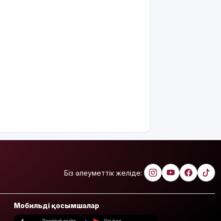
Біз әлеуметтік желіде:
Мобильді қосымшалар
Download on the
Get it on