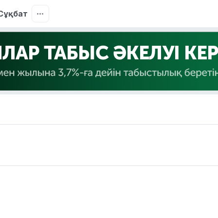
Сұқбат