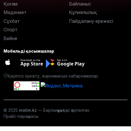
Қоғам
Байланыс
Мәдениет
Құпиялылық
Сұхбат
Пайдалану ережесі
Спорт
Бейне
Мобильді қосымшалар
Download on the
Get it on
App Store
Google Play
Қауіпсіз орнату, жарнамасыз хабарламалар.
© 2025
malim.kz
— Барлық құқықтар қорғалған.
Прайс-парақшасы