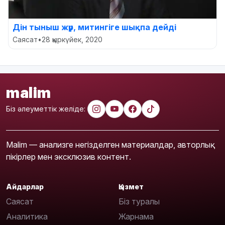
Дін тыныш жүр, митингіге шықпа дейді
Саясат
•
28 қыркүйек, 2020
malim
Біз әлеуметтік желіде:
Malim — анализге негізделген материалдар, авторлық
пікірлер мен эксклюзив контент.
Айдарлар
Қызмет
Саясат
Біз туралы
Аналитика
Жарнама