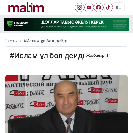
RU
Басты
#Ислам құл бол дейді
#Ислам құл бол дейді
Жазбалар: 1