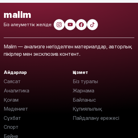
malim
Біз әлеуметтік желіде:
Malim — анализге негізделген материалдар, авторлық
пікірлер мен эксклюзив контент.
Айдарлар
Қызмет
Саясат
Біз туралы
Аналитика
Жарнама
Қоғам
Байланыс
Мәдениет
Құпиялылық
Сұхбат
Пайдалану ережесі
Спорт
Бейне