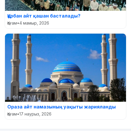
Құрбан айт қашан басталады?
Қоғам
•
4 мамыр, 2026
Ораза айт намазының уақыты жарияланды
Қоғам
•
17 наурыз, 2026