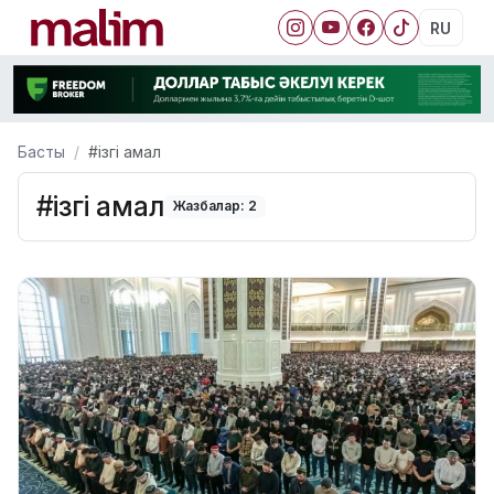
RU
Басты
#ізгі амал
#ізгі амал
Жазбалар: 2