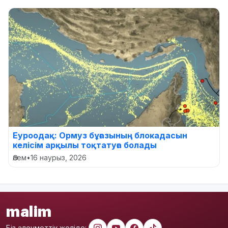
Еуроодақ: Ормуз бұғазының блокадасын
келісім арқылы тоқтатуға болады
Әлем
•
16 наурыз, 2026
malim
Біз әлеуметтік желіде: