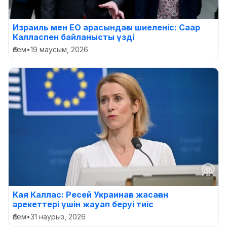
Израиль мен ЕО арасындағы шиеленіс: Саар
Калласпен байланысты үзді
Әлем
•
19 маусым, 2026
Кая Каллас: Ресей Украинаға жасаған
әрекеттері үшін жауап беруі тиіс
Әлем
•
31 наурыз, 2026