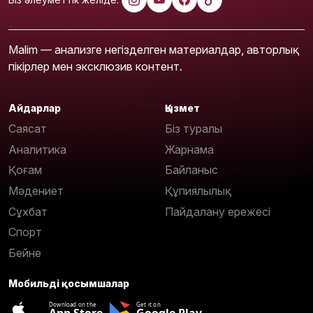
Malim — анализге негізделген материалдар, авторлық
пікірлер мен эксклюзив контент.
Айдарлар
Қызмет
Саясат
Біз туралы
Аналитика
Жарнама
Қоғам
Байланыс
Мәдениет
Құпиялылық
Сұхбат
Пайдалану ережесі
Спорт
Бейне
Мобильді қосымшалар
Download on the
Get it on