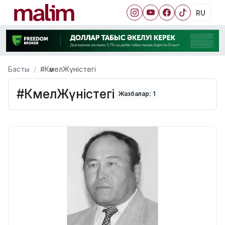
RU
Басты
#КәмелЖүністегі
#КәмелЖүністегі
Жазбалар: 1