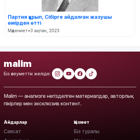
Партия құрып, Сібірге айдалған жазушы
өмірден өтті
Мәдениет
•
3 ақпан, 2023
malim
Біз әлеуметтік желіде:
Malim — анализге негізделген материалдар, авторлық
пікірлер мен эксклюзив контент.
Айдарлар
Қызмет
Саясат
Біз туралы