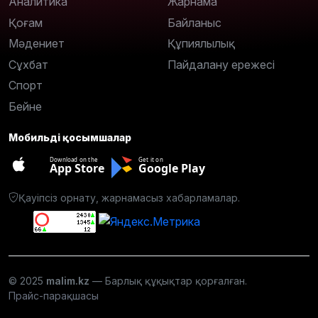
Аналитика
Жарнама
Қоғам
Байланыс
Мәдениет
Құпиялылық
Сұхбат
Пайдалану ережесі
Спорт
Бейне
Мобильді қосымшалар
Download on the
Get it on
App Store
Google Play
Қауіпсіз орнату, жарнамасыз хабарламалар.
© 2025
malim.kz
— Барлық құқықтар қорғалған.
Прайс-парақшасы