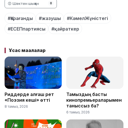
😡 Шектен шыққан
0
#Қарағанды
#жазушы
#КәмелЖүністегі
#ЕСЕПпартиясы
#қайраткер
Ұқсас мақалалар
Риддерде алғаш рет
Тамыздың басты
«Поэзия кеші» өтті
кинопремьераларымен
таныссыз ба?
8 тамыз, 2026
6 тамыз, 2026