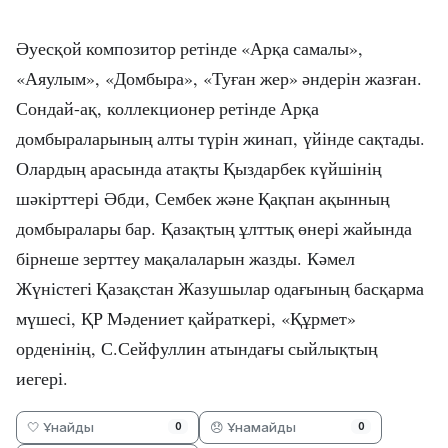
уес
ой
композитор
ретінде
«Ар
а
самалы»
,
Ә
қ
қ
«Аяулым»
,
«Домбыра»
,
«Ту
ан
жер»
ндерін
жаз
ан
.
ғ
ә
ғ
Сондай
-
а
,
коллекционер
ретінде
Ар
а
қ
қ
домбыраларыны
алты
т
рін
жинап
,
йінде
са
тады
.
ң
ү
ү
қ
Оларды
арасында
ата
ты
ыздарбек
к
йшіні
ң
қ
Қ
ү
ң
ш
кірттер
і
бди
,
Сембек
ж
не
а
пан
а
ынны
ә
Ә
ә
Қ
қ
қ
ң
домбыралары
бар
.
аза
ты
лтты
нері
жайында
Қ
қ
ң
ұ
қ
ө
бірнеше
зерттеу
ма
алаларын
жазды
.
К
мел
қ
ә
Ж
ністегі
аза
стан
Жазушылар
ода
ыны
бас
арма
ү
Қ
қ
ғ
ң
қ
м
шесі
,
Р
М
дениет
айраткері
,
«
рмет»
ү
Қ
ә
қ
Құ
орденіні
,
С
.
Сейфуллин
атында
ы
сыйлы
ты
ң
ғ
қ
ң
ие
гері.
🤍 Ұнайды
😞 Ұнамайды
0
0