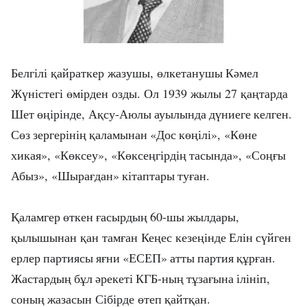
Белгілі қайраткер жазушы,
лкетанушы
К
мел
ө
ә
Ж
ністегі өмірден озды. Ол
1939
жылы
27
а
тарда
ү
қ
ң
Шет
ірінде
,
А
су
-
Аюлы
ауылында
д
ниеге
келген
.
өң
қ
ү
С
з
зергеріні
аламынан
«Дос
к
ілі»
,
«
К
не
ө
ң
қ
өң
ө
хикая»
,
«К
ксеу»
,
«К
ксе
гірді
тасында»
,
«Со
ы
ө
ө
ң
ң
ңғ
Абыз»
,
«Шыра
дан»
кітаптары
ту
ан
.
ғ
ғ
аламгер
асырды
60-
шы
жылдары,
Қ
өткен
ғ
ң
қылышынан қан тамған Кеңес кезеңінде
Елін
с
йген
ү
ерлер
партиясы
я
ни
«ЕСЕП»
атты
партия
р
ан
.
ғ
құ
ғ
Жастарды
б
л
рекеті
КГБ
-
ны
т
за
ына
ілініп
,
ң
ұ
ә
ң
ұ
ғ
соны
жаза
сын Сібірде
теп
айт
ан
.
ң
ө
қ
қ