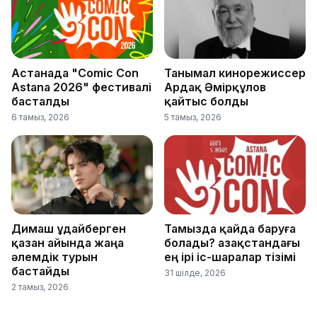
Астанада "Comic Con
Танымал кинорежиссер
Astana 2026" фестивалі
Ардақ Әмірқұлов
басталды
қайтыс болды
6 тамыз, 2026
5 тамыз, 2026
Димаш Құдайберген
Тамызда қайда баруға
қазан айында жаңа
болады? Қазақстандағы
әлемдік турын
ең ірі іс-шаралар тізімі
бастайды
31 шілде, 2026
2 тамыз, 2026