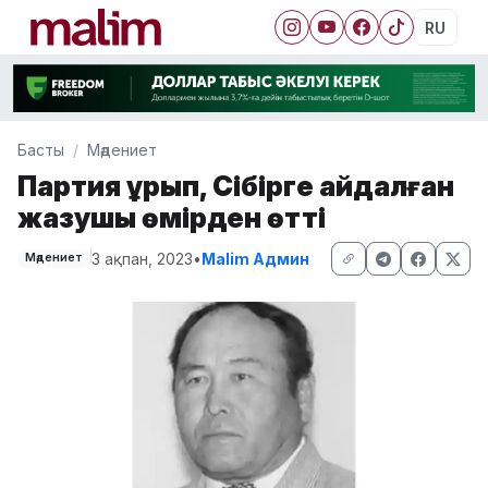
RU
Басты
Мәдениет
Партия құрып, Сібірге айдалған
жазушы өмірден өтті
3 ақпан, 2023
•
Malim Админ
Мәдениет