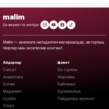
malim
Біз әлеуметтік желіде:
Malim — анализге негізделген материалдар, авторлық
пікірлер мен эксклюзив контент.
Айдарлар
Қызмет
Саясат
Біз туралы
Аналитика
Жарнама
Қоғам
Байланыс
Мәдениет
Құпиялылық
Сұхбат
Пайдалану ережесі
Спорт