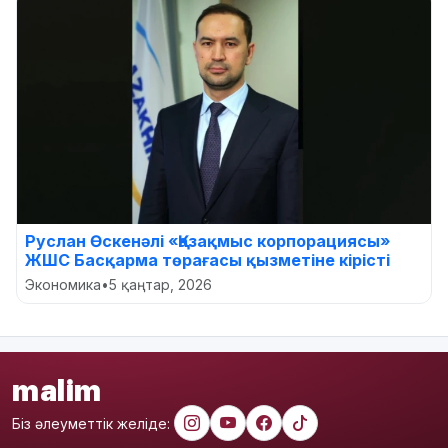
Руслан Өскенәлі «Қазақмыс корпорациясы»
ЖШС Басқарма төрағасы қызметіне кірісті
Экономика
•
5 қаңтар, 2026
malim
Біз әлеуметтік желіде: