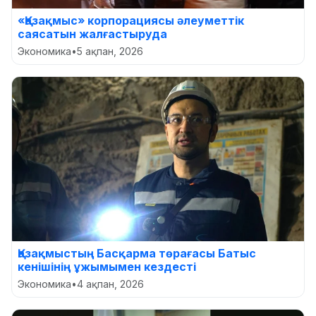
«Қазақмыс» корпорациясы әлеуметтік
саясатын жалғастыруда
Экономика
•
5 ақпан, 2026
Қазақмыстың Басқарма төрағасы Батыс
кенішінің ұжымымен кездесті
Экономика
•
4 ақпан, 2026