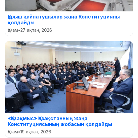
Құрыш қайнатушылар жаңа Конституцияны
қолдайды
Қоғам
•
27 ақпан, 2026
«Қазақмыс» Қазақстанның жаңа
Конституциясының жобасын қолдайды
Қоғам
•
19 ақпан, 2026