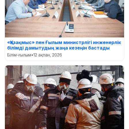
«Қазақмыс» пен Ғылым министрлігі инженерлік
білімді дамытудың жаңа кезеңін бастады
Білім-ғылым
•
12 ақпан, 2026