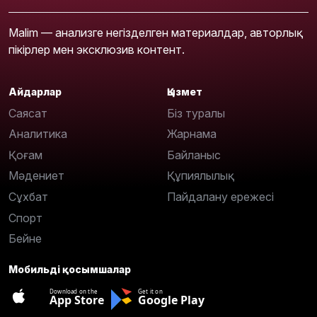
Malim — анализге негізделген материалдар, авторлық
пікірлер мен эксклюзив контент.
Айдарлар
Қызмет
Саясат
Біз туралы
Аналитика
Жарнама
Қоғам
Байланыс
Мәдениет
Құпиялылық
Сұхбат
Пайдалану ережесі
Спорт
Бейне
Мобильді қосымшалар
Download on the
Get it on
App Store
Google Play