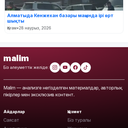
Алматыда Кенжехан базары маңында ірі өрт
шықты
Қоғам
•
28 наурыз, 2026
malim
Біз әлеуметтік желіде:
Malim — анализге негізделген материалдар, авторлық
пікірлер мен эксклюзив контент.
Айдарлар
Қызмет
Саясат
Біз туралы