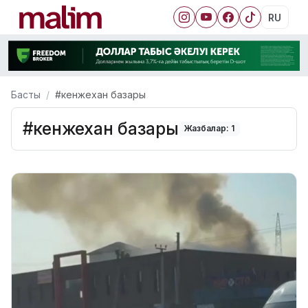
RU
Басты
#кенжехан базары
#кенжехан базары
Жазбалар: 1