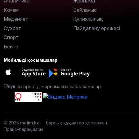
Аналитика
Жарнама
Қоғам
Байланыс
Мәдениет
Құпиялылық
Сұхбат
Пайдалану ережесі
Спорт
Бейне
Мобильді қосымшалар
Download on the
Get it on
App Store
Google Play
Қауіпсіз орнату, жарнамасыз хабарламалар.
© 2025
malim.kz
— Барлық құқықтар қорғалған.
Прайс-парақшасы