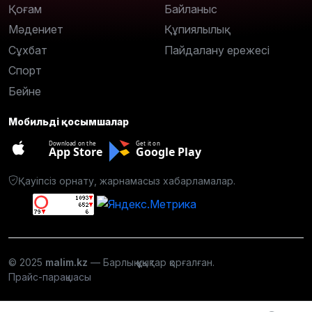
Қоғам
Байланыс
Мәдениет
Құпиялылық
Сұхбат
Пайдалану ережесі
Спорт
Бейне
Мобильді қосымшалар
Download on the
Get it on
App Store
Google Play
Қауіпсіз орнату, жарнамасыз хабарламалар.
© 2025
malim.kz
— Барлық құқықтар қорғалған.
Прайс-парақшасы