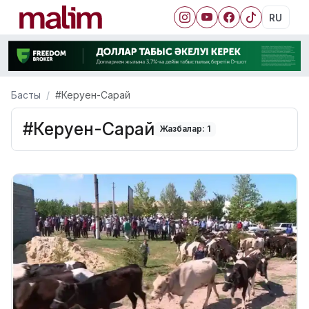
RU
Басты
#Керуен-Сарай
#Керуен-Сарай
Жазбалар: 1