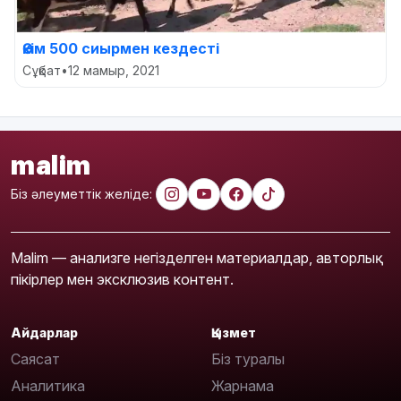
Әкім 500 сиырмен кездесті
Сұқбат
•
12 мамыр, 2021
malim
Біз әлеуметтік желіде:
Malim — анализге негізделген материалдар, авторлық
пікірлер мен эксклюзив контент.
Айдарлар
Қызмет
Саясат
Біз туралы
Аналитика
Жарнама