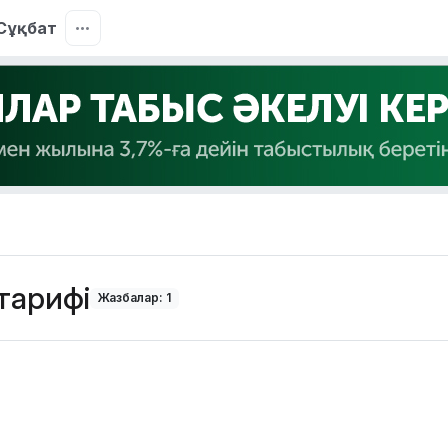
Сұқбат
тарифі
Жазбалар: 1