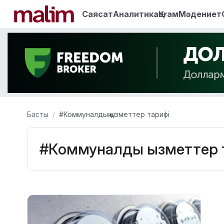
Саясат
Аналитика
Қоғам
Мәдениет
Басты
#Коммуналдық қызметтер тарифі
#Коммуналдық қызметтер 