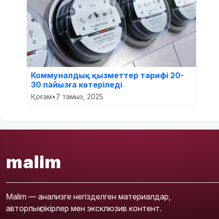
Коммуналдық қызметтер тарифі 20-
30 пайызға көтеріледі
Қоғам
•
7 тамыз, 2025
malim
Malim — анализге негізделген материалдар,
авторлық пікірлер мен эксклюзив контент.