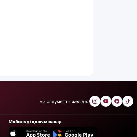
Біз әлеуметтік желіде:
Мобильді қосымшалар
Download on the
Get it on
App Store
Google Play