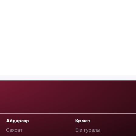
Айдарлар
Қызмет
Саясат
Біз туралы