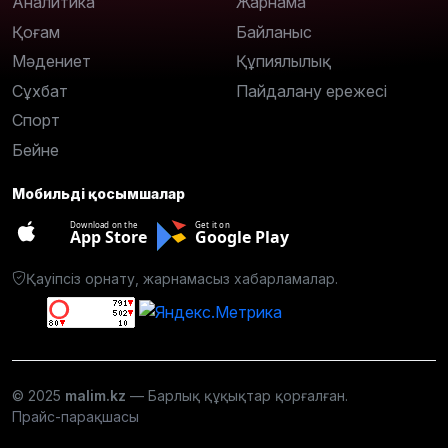
Аналитика
Жарнама
Қоғам
Байланыс
Мәдениет
Құпиялылық
Сұхбат
Пайдалану ережесі
Спорт
Бейне
Мобильді қосымшалар
Download on the
Get it on
App Store
Google Play
Қауіпсіз орнату, жарнамасыз хабарламалар.
© 2025
malim.kz
— Барлық құқықтар қорғалған.
Прайс-парақшасы