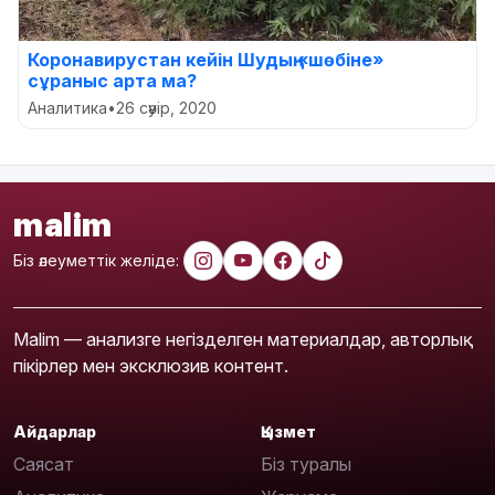
Коронавирустан кейін Шудың «шөбіне»
сұраныс арта ма?
Аналитика
•
26 сәуір, 2020
malim
Біз әлеуметтік желіде:
Malim — анализге негізделген материалдар, авторлық
пікірлер мен эксклюзив контент.
Айдарлар
Қызмет
Саясат
Біз туралы