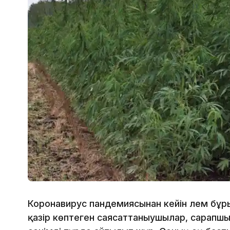
Коронавирус пандемиясынан кейін әлем бұ
қазір көптеген саясаттаныушылар, сарапш