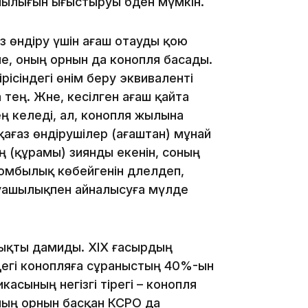
ылығын ығыстыруы әбден мүмкін.
 өндіру үшін ағаш отауды қою
не, оның орнын да конопля басады.
13:14
рісіндегі өнім беру эквиваленті
 тең. Және, кесілген ағаш қайта
рең келеді, ал, конопля жылына
ағаз өндірушілер (ағаштан) мұнай
 (құрамы) зиянды екенін, соның
омбылық көбейгенін дәлелдеп,
руашылықпен айналысуға мүлде
13:08
 мықты дамиды. ХІХ ғасырдың
дегі конопляға сұраныстың 40%-ын
асының негізгі тірегі – конопля
12:35
ның орнын басқан КСРО да