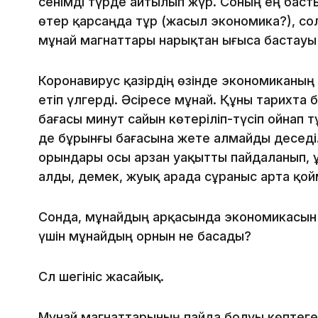
сенімді түрде айтылып жүр. Соның ең басты
өтер қарсаңда тұр (жасыл экономика?), сол
мұнай магнаттары нарықтан ығыса бастауы
Коронавирус қазірдің өзінде экономиканың 
етіп үлгерді. Әсіресе мұнай. Құны тарихта
бағасы минут сайын көтеріліп-түсіп ойнап 
де бұрынғы бағасына жете алмайды деседі.
орындары осы арзан уақытты пайдаланып, ұ
алды, демек, жуық арада сұраныс арта қой
Сонда, мұнайдың арқасында экономикасын 
үшін мұнайдың орнын не басады?
Сәл шегініс жасайық.
Мұнай магнаттарының пайда болуы көптеген 