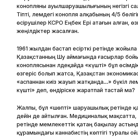
конопляны ауылшаруашылығының негізгі сал
Тіпті, әлемдегі конопля алқабының 4/5 бөлігін
өсірушілер КСРО Еңбек Ері атағын алған, өз
жеңілдіктер жасалған.
1961 жылдан бастап есірткі ретінде жойыл
Қазақстанның Шу аймағында ғасырлар бойы ө
коноплясынан әлдеқайда «күшті» бұл өсімд
өзгеріс болып жатса, Қазақстан экономик
«аспаннан киіз жауып жатқанда...» бүкіл әле
күшті» деп, өндіріске жаратпай тастай ма?
Жалпы, бұл «шөпті» шаруашылық ретінде қа
дейін де айтылған. Медициналық мақсатта
ретінде мемлекеттік қатаң бақылау астында
құрамындағы каннабистің көптігі туралы ой