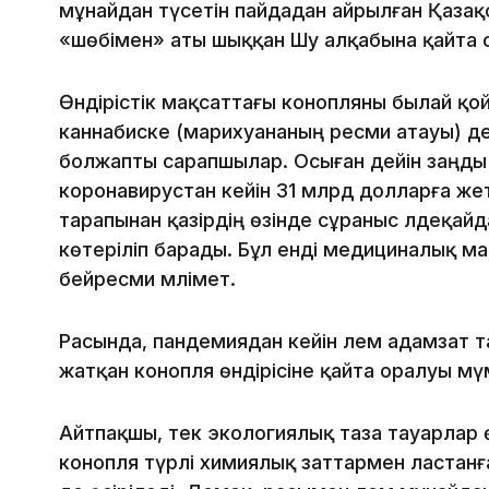
мұнайдан түсетін пайдадан айрылған Қазақс
«шөбімен» аты шыққан Шу алқабына қайта о
Өндірістік мақсаттағы конопляны былай қой
каннабиске (марихуананың ресми атауы) де
болжапты сарапшылар. Осыған дейін заңды
коронавирустан кейін 31 млрд долларға же
тарапынан қазірдің өзінде сұраныс әлдеқайд
көтеріліп барады. Бұл енді медициналық м
бейресми мәлімет.
Расында, пандемиядан кейін әлем адамзат та
жатқан конопля өндірісіне қайта оралуы мүм
Айтпақшы, тек экологиялық таза тауарлар өн
конопля түрлі химиялық заттармен ластанға