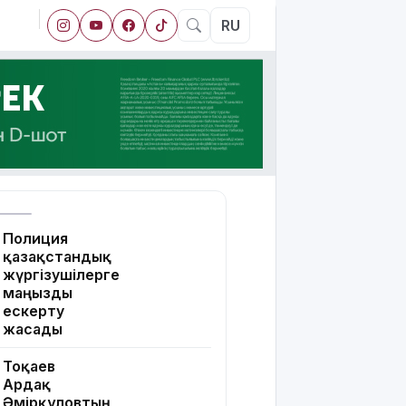
RU
Полиция
қазақстандық
жүргізушілерге
маңызды
ескерту
жасады
Тоқаев
Ардақ
Әмірқұловтың