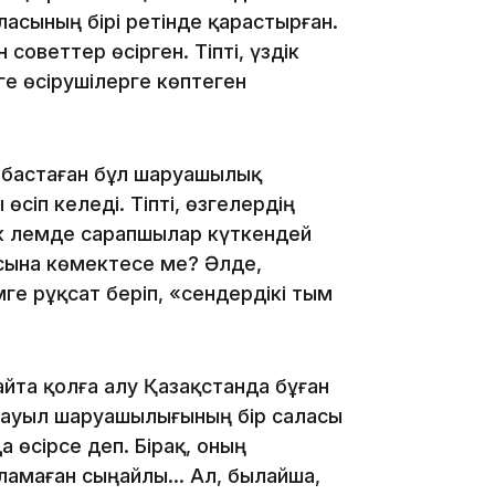
асының бірі ретінде қарастырған.
 советтер өсірген. Тіпті, үздік
ге өсірушілерге көптеген
12:17
а бастаған бұл шаруашылық
сіп келеді. Тіпті, өзгелердің
ік әлемде сарапшылар күткендей
асына көмектесе ме? Әлде,
мге рұқсат беріп, «сендердікі тым
11:23
йта қолға алу Қазақстанда бұған
, ауыл шаруашылығының бір саласы
 өсірсе деп. Бірақ, оның
ламаған сыңайлы... Ал, былайша,