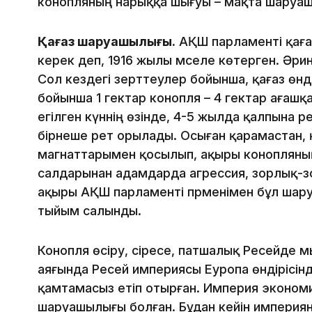
конопляның нарыққа шығуы – мақта шаруаш
Қағаз шаруашылығы.
АҚШ парламенті қағаз
керек деп, 1916 жылы мәселе көтерген. Әри
Сол кездегі зерттеулер бойынша, қағаз өнді
бойынша 1 гектар конопля – 4 гектар ағашқа
егілген күннің өзінде, 4-5 жылда қалпына ә
бірнеше рет орылады. Осыған қарамастан, қ
магнаттарымен қосылып, ақыры конопляның
салдарынан адамдарда агрессия, зорлық-з
ақыры АҚШ парламенті пәрменімен бұл ша
тыйым салынды.
Конопля өсіру, әсіресе, патшалық Ресейде
аяғында Ресей империясы Еуропа өндірісін
қамтамасыз етіп отырған. Империя экономик
шаруашылығы болған. Бұдан кейін империя