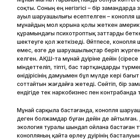
соқты. Соның ең негізгісі – бір замандарда 
ауыл шаруашылығы есептелген – конопля 
мұнайдың мол қорына қолы жеткен америк
құрамындағы психотроптық заттарды бетке 
шектеуге қол жеткізеді. Әйтпесе, конопля 
емес, өзге де шаруашылықтар беріп жүрген ө
келген. АҚШ-та мұнай дәуіріне дейін (әсіресе
міндеттеліп, тіпті, бас тартқандарды түрм
өнідірісінің дамуымен бұл мүлде кері бағыт
соттайтын жағдайға жетеді. Сөйтіп, бір за
ендігіде тек наркобизнес пен контрабанда 
Мұнай сарқыла бастағанда, конопля шаруаш
деген болжамдар бұған дейін де айтылған.
экология туралы шындап ойлана бастаған тұ
конопляның қайта өрлеу дәуірінің басталуы