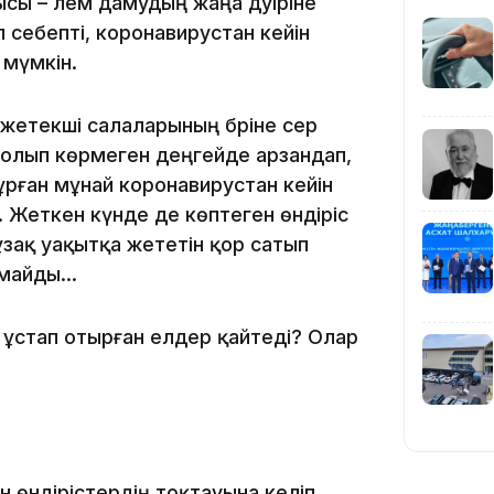
сы – әлем дамудың жаңа дәуіріне
 себепті, коронавирустан кейін
 мүмкін.
19:39
жетекші салаларының бәріне әсер
 болып көрмеген деңгейде арзандап,
тұрған мұнай коронавирустан кейін
 Жеткен күнде де көптеген өндіріс
зақ уақытқа жететін қор сатып
18:45
майды...
ұстап отырған елдер қайтеді? Олар
17:34
өндірістердің тоқтауына әкеліп