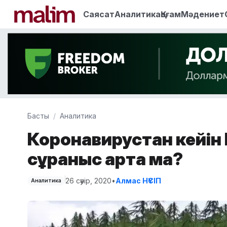
Саясат
Аналитика
Қоғам
Мәдениет
Басты
Аналитика
Коронавирустан кейін
сұраныс арта ма?
26 сәуір, 2020
•
Алмас НҮСІП
Аналитика