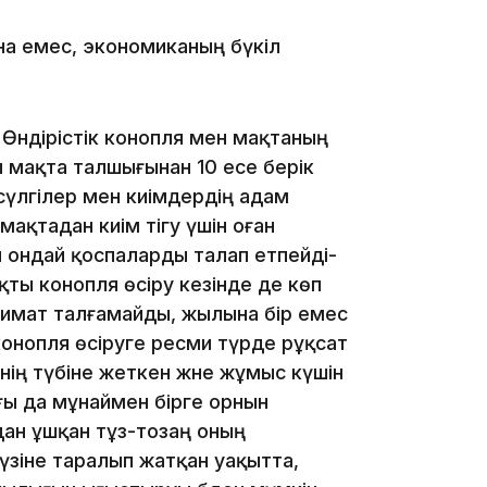
15:33
ана емес, экономиканың бүкіл
Өндірістік конопля мен мақтаның
15:04
 мақта талшығынан 10 есе берік
сүлгілер мен киімдердің адам
мақтадан киім тігу үшін оған
я ондай қоспаларды талап етпейді-
яқты конопля өсіру кезінде де көп
лимат талғамайды, жылына бір емес
14:10
 конопля өсіруге ресми түрде рұқсат
нің түбіне жеткен және жұмыс күшін
ғы да мұнаймен бірге орнын
дан ұшқан тұз-тозаң оның
үзіне таралып жатқан уақытта,