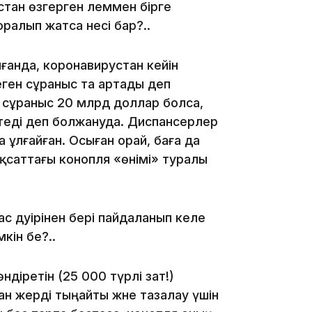
11:20
тан өзгерген әлеммен бірге
ралып жатса несі бар?..
ғанда, коронавирустан кейін
ген сұраныс та артады деп
 сұраныс 20 млрд доллар болса,
теді деп болжануда. Диспансерлер
10:53
а ұлғайған. Осыған орай, баға да
ақсаттағы конопля «өнімі» туралы
с дәуірінен бері пайдаланып келе
кін бе?..
10:35
діретін (25 000 түрлі зат!)
н жерді тыңайты және тазалау үшін