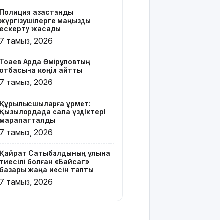
Z белгісі
Полиция қазақстандық
бар жейде
жүргізушілерге маңызды
киген
ескерту жасады
жолаушы
7 тамыз, 2026
қызу
талқыға
Тоқаев Ардақ Әмірқұловтың
түсті
отбасына көңіл айтты
7 тамыз, 2026
Президент
Солтүстік
Құрылысшыларға құрмет:
Қазақстан
Қызылордада сала үздіктері
облысының
марапатталды
90
7 тамыз, 2026
жылдығымен
құттықтады
Қайрат Сатыбалдының ұлына
тиесілі болған «Байсат»
Телефон
базары жаңа иесін тапты
алаяқтығының
7 тамыз, 2026
жаңа түрі
туралы
ескерту
жасалды