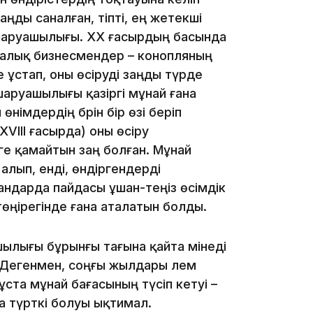
заңды саналған, тіпті, ең жетекші
шаруашылығы. ХХ ғасырдың басында
16:34
алық бизнесмендер – конопляның
ұстап, оны өсіруді заңды түрде
шаруашылығы қазіргі мұнай ғана
німдердің бәрін бір өзі беріп
 ХVIIІ ғасырда) оны өсіру
16:33
еге қамайтын заң болған. Мұнай
 алып, енді, өндіргендерді
мандарда пайдасы ұшан-теңіз өсімдік
төңірегінде ғана аталатын болды.
16:01
ылығы бұрынғы тағына қайта мінеді
 Дегенмен, соңғы жылдары әлем
ста мұнай бағасының түсіп кетуі –
на түрткі болуы ықтимал.