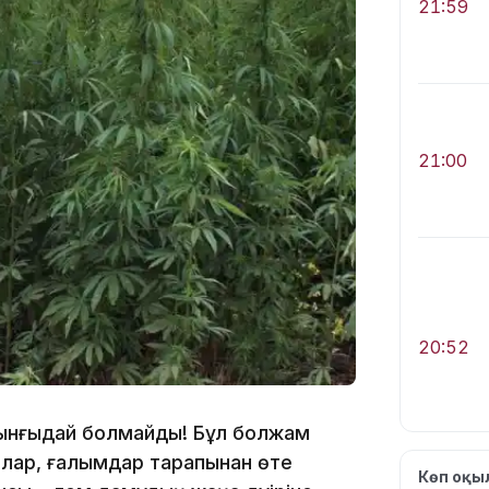
21:59
21:00
20:52
рынғыдай болмайды! Бұл болжам
ылар, ғалымдар тарапынан өте
Көп оқ