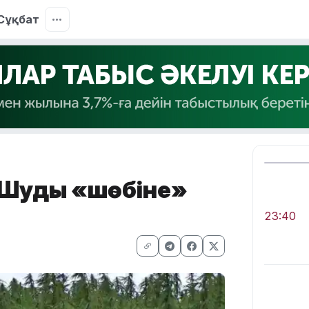
Сұқбат
 Шудың «шөбіне»
23:40