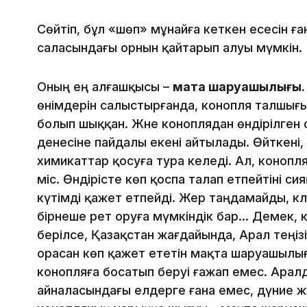
Сөйтіп, бұл «шөп» мұнайға кеткен есесін ғ
саласындағы орнын қайтарып алуы мүмкін.
Оның ең алғашқысы –
мақта шаруашылығы.
өнімдерін салыстырғанда, конопля талшығы
болып шыққан. Және коноплядан өндірілген 
денесіне пайдалы екені айтылады. Өйткені, 
химикаттар қосуға тура келеді. Ал, конопл
міс. Өндірісте көп қоспа талап етпейтіні си
күтімді қажет етпейді. Жер таңдамайды, к
бірнеше рет оруға мүмкіндік бар... Демек,
берілсе, Қазақстан жағдайында, Арал теңізі
орасан көп қажет ететін мақта шаруашылы
конопляға босатып беруі ғажап емес. Арал
айналасындағы елдерге ғана емес, дүние ж