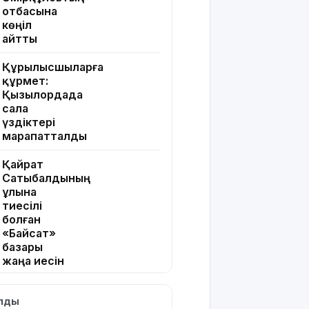
отбасына
көңіл
айтты
Құрылысшыларға
құрмет:
Қызылордада
сала
үздіктері
марапатталды
Қайрат
Сатыбалдының
ұлына
тиесілі
болған
«Байсат»
базары
жаңа иесін
тапты
ылды
Қарағандада