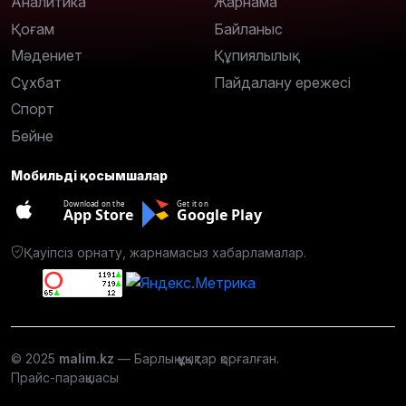
Аналитика
Жарнама
Қоғам
Байланыс
Мәдениет
Құпиялылық
Сұхбат
Пайдалану ережесі
Спорт
Бейне
Мобильді қосымшалар
Download on the
Get it on
App Store
Google Play
Қауіпсіз орнату, жарнамасыз хабарламалар.
© 2025
malim.kz
— Барлық құқықтар қорғалған.
Прайс-парақшасы