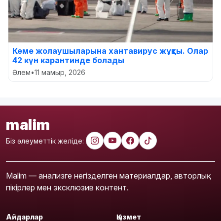
Кеме жолаушыларына хантавирус жұқты. Олар
42 күн карантинде болады
Әлем
•
11 мамыр, 2026
malim
Біз әлеуметтік желіде:
Malim — анализге негізделген материалдар, авторлық
пікірлер мен эксклюзив контент.
Айдарлар
Қызмет