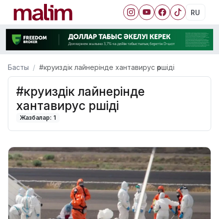
RU
Басты
#круиздік лайнерінде хантавирус өршіді
#круиздік лайнерінде
хантавирус өршіді
Жазбалар: 1