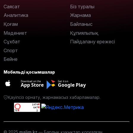
Саясат
Біз туралы
Аналитика
Жарнама
Қоғам
Байланыс
Мәдениет
Құпиялылық
Сұхбат
Пайдалану ережесі
Спорт
Бейне
Мобильді қосымшалар
Download on the
Get it on
App Store
Google Play
Қауіпсіз орнату, жарнамасыз хабарламалар.
© 2025
malim.kz
— Барлық құқықтар қорғалған.