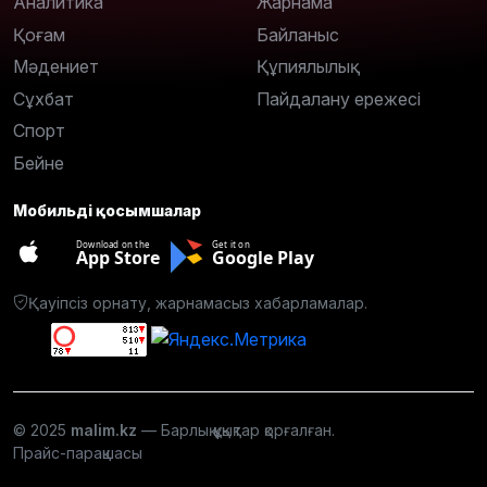
Аналитика
Жарнама
Қоғам
Байланыс
Мәдениет
Құпиялылық
Сұхбат
Пайдалану ережесі
Спорт
Бейне
Мобильді қосымшалар
Download on the
Get it on
App Store
Google Play
Қауіпсіз орнату, жарнамасыз хабарламалар.
© 2025
malim.kz
— Барлық құқықтар қорғалған.
Прайс-парақшасы