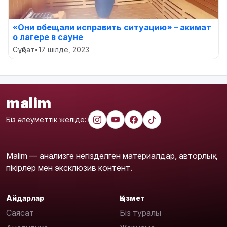
«Они обещали исправить ситуацию» – акимат
о лагере в сауне
Сұқбат
•
17 шілде, 2023
malim
Біз әлеуметтік желіде:
Malim — анализге негізделген материалдар, авторлық
пікірлер мен эксклюзив контент.
Айдарлар
Қызмет
Саясат
Біз туралы