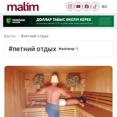
RU
Басты
#летний отдых
#летний отдых
Жазбалар: 1