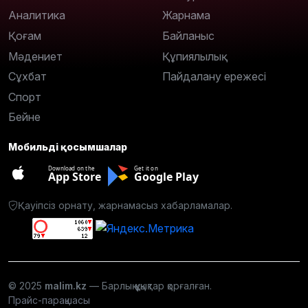
Аналитика
Жарнама
Қоғам
Байланыс
Мәдениет
Құпиялылық
Сұхбат
Пайдалану ережесі
Спорт
Бейне
Мобильді қосымшалар
Download on the
Get it on
App Store
Google Play
Қауіпсіз орнату, жарнамасыз хабарламалар.
© 2025
malim.kz
— Барлық құқықтар қорғалған.
Прайс-парақшасы