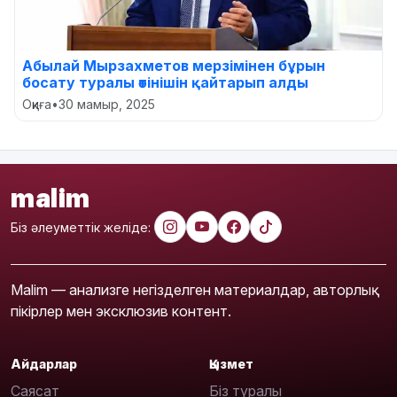
Абылай Мырзахметов мерзімінен бұрын
босату туралы өтінішін қайтарып алды
Оқиға
•
30 мамыр, 2025
malim
Біз әлеуметтік желіде:
Malim — анализге негізделген материалдар, авторлық
пікірлер мен эксклюзив контент.
Айдарлар
Қызмет
Саясат
Біз туралы