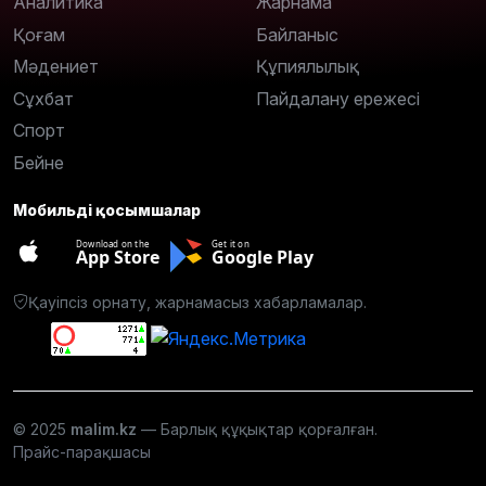
Аналитика
Жарнама
Қоғам
Байланыс
Мәдениет
Құпиялылық
Сұхбат
Пайдалану ережесі
Спорт
Бейне
Мобильді қосымшалар
Download on the
Get it on
App Store
Google Play
Қауіпсіз орнату, жарнамасыз хабарламалар.
© 2025
malim.kz
— Барлық құқықтар қорғалған.
Прайс-парақшасы