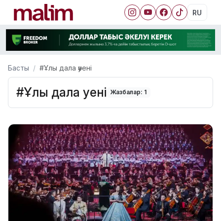
RU
Басты
#Ұлы дала әуені
#Ұлы дала әуені
Жазбалар: 1