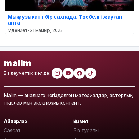
Мың музыкант бір сахнада. Төсбелгі жауған
апта
Мәдениет
•
21 мамыр, 2023
malim
Біз әлеуметтік желіде:
Malim — анализге негізделген материалдар, авторлық
пікірлер мен эксклюзив контент.
Айдарлар
Қызмет
Саясат
Біз туралы