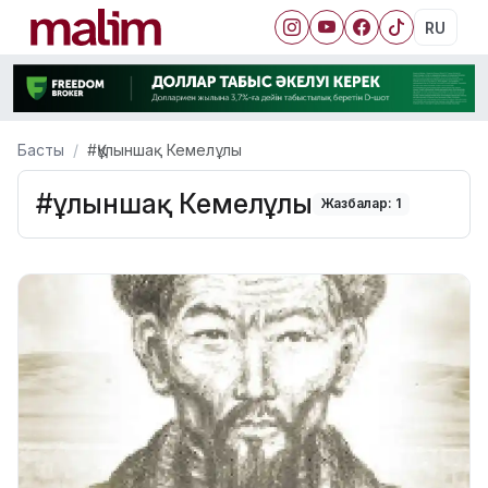
RU
Басты
#Құлыншақ Кемелұлы
#Құлыншақ Кемелұлы
Жазбалар: 1