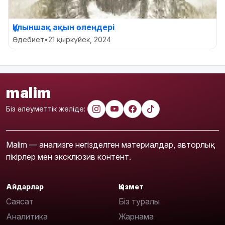
Құлыншақ ақын өлеңдері
Әдебиет
•
21 қыркүйек, 2024
malim
Біз әлеуметтік желіде:
Malim — анализге негізделген материалдар, авторлық
пікірлер мен эксклюзив контент.
Айдарлар
Қызмет
Саясат
Біз туралы
Аналитика
Жарнама