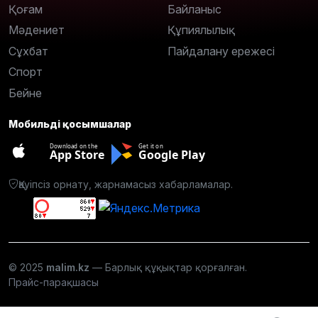
Қоғам
Байланыс
Мәдениет
Құпиялылық
Сұхбат
Пайдалану ережесі
Спорт
Бейне
Мобильді қосымшалар
Download on the
Get it on
App Store
Google Play
Қауіпсіз орнату, жарнамасыз хабарламалар.
© 2025
malim.kz
— Барлық құқықтар қорғалған.
Прайс-парақшасы