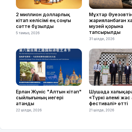
2 миллион долларлық
Мұхтар Әуезовті
кітап келісімі ең соңғы
жарияланбаған х
сәтте бұзылды
музей қорына
тапсырылды
5 тамыз, 2026
31 шілде, 2026
Ерлан Жүніс "Алтын кітап"
Шушада халықара
сыйлығының иегері
«Түркі әлемі жас
атанды
фестивалі» өтті
22 шілде, 2026
21 шілде, 2026