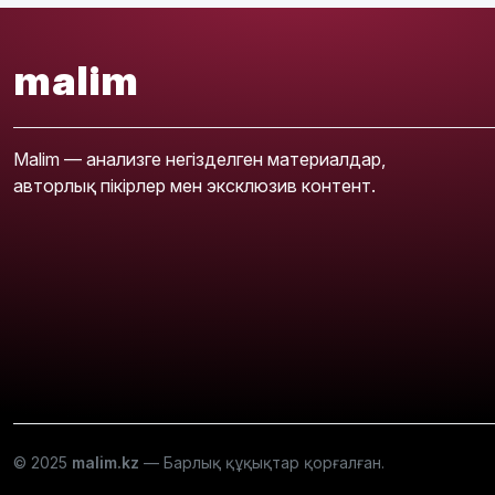
malim
Malim — анализге негізделген материалдар,
авторлық пікірлер мен эксклюзив контент.
© 2025
malim.kz
— Барлық құқықтар қорғалған.