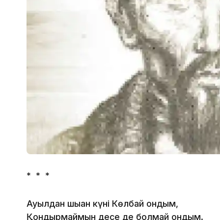
* * *
Ауылдан шыққан күні Көлбай қондым,
Қондырмаймын десе де болмай қондым.