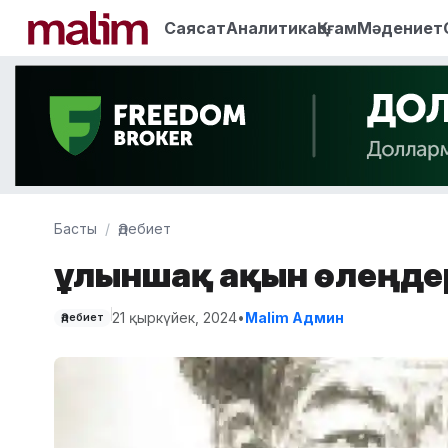
Саясат
Аналитика
Қоғам
Мәдениет
Басты
Әдебиет
Құлыншақ ақын өлеңде
21 қыркүйек, 2024
•
Malim Админ
Әдебиет