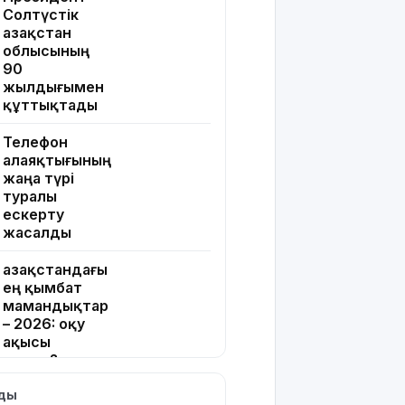
Солтүстік
Қазақстан
облысының
90
жылдығымен
құттықтады
Телефон
алаяқтығының
жаңа түрі
туралы
ескерту
жасалды
Қазақстандағы
ең қымбат
мамандықтар
– 2026: оқу
ақысы
қанша?
лды
Ұлдана