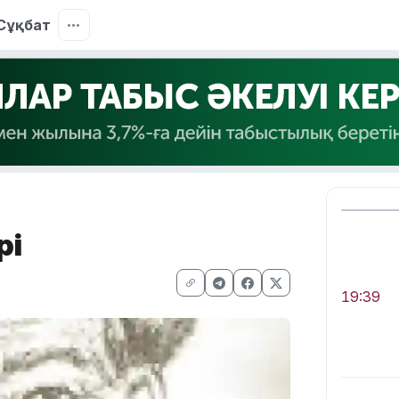
Сұқбат
рі
19:39