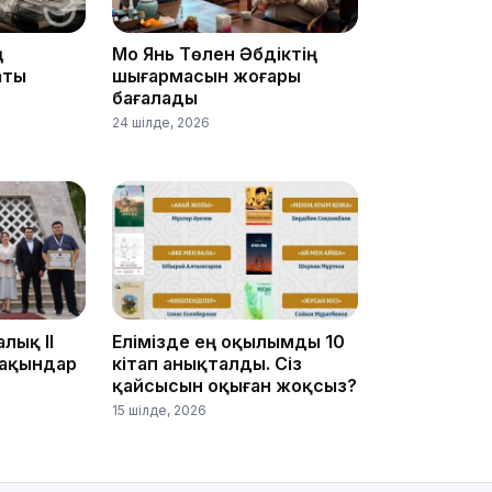
10:53
ң
Мо Янь Төлен Әбдіктің
аты
шығармасын жоғары
бағалады
24 шілде, 2026
10:35
лық ІІ
Елімізде ең оқылымды 10
 ақындар
кітап анықталды. Сіз
10:25
қайсысын оқыған жоқсыз?
15 шілде, 2026