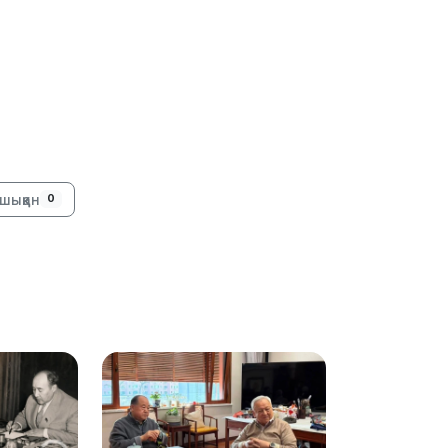
11:23
шыққан
0
11:20