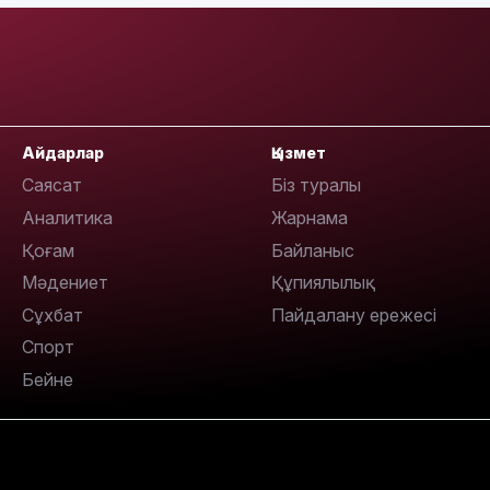
10:05
Айдарлар
Қызмет
Саясат
Біз туралы
Аналитика
Жарнама
Қоғам
Байланыс
Мәдениет
Құпиялылық
Сұхбат
Пайдалану ережесі
09:53
Спорт
Бейне