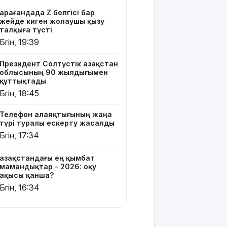
Мырзуанға
Қарағандада Z белгісі бар
қатысты іс
жейде киген жолаушы қызу
сотқа
талқыға түсті
жолданды
Бүгін, 19:39
Аптаптан
Президент Солтүстік Қазақстан
қашқандар:
облысының 90 жылдығымен
«Жел
құттықтады
үңгірі»
Бүгін, 18:45
хитке
айналды
Телефон алаяқтығының жаңа
түрі туралы ескерту жасалды
Жасанды
Бүгін, 17:34
интеллектіні
өшіруге
Қазақстандағы ең қымбат
міндеттейтін
мамандықтар – 2026: оқу
болып
ақысы қанша?
жатыр
Бүгін, 16:34
Грант
иегерлерінің
тізімі