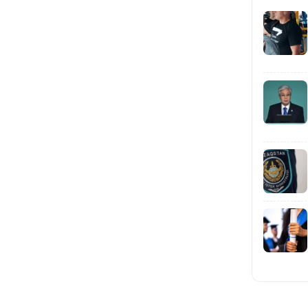
16:33
16:01
15:33
15:04