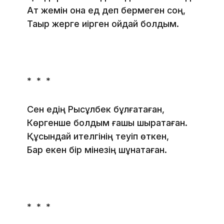
Ат жемін қонақ ед деп бермеген соң,
Тақыр жерге иірген қойдай болдым.
* * *
Сен едің Рысқұлбек бұлғақтаған,
Көргенше болдым ғашық шырақтаған.
Құсындай ителгінің теуіп өткен,
Бар екен бір мінезің шұнақтаған.
* * *