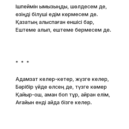
Ішпеймін қымызыңды, шөлдесем де,
өзіңді білуші едім көрмесем де.
Қазақтың алыспаған еншісі бар,
Ештеме алып, ештеме бермесем де.
* * *
Адамзат келер-кетер, жүзге келер,
Бәрібір үйде өлсең де, түзге көмер
Қайыр-қош, аман боп тұр, қайран елім,
Ағайын енді қайда бізге келер.