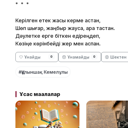
* * *
Керілген етек жақсы керме қастан,
Шөп шығар, жаңбыр жауса, қара тастан.
Дәулетке ерге біткен едіреңдеп,
Көзіңе көрінбейді жер мен аспан.
🤍 Ұнайды
😞 Ұнамайды
😡 Шектен 
0
0
#Құлыншақ Кемелұлы
Ұқсас мақалалар