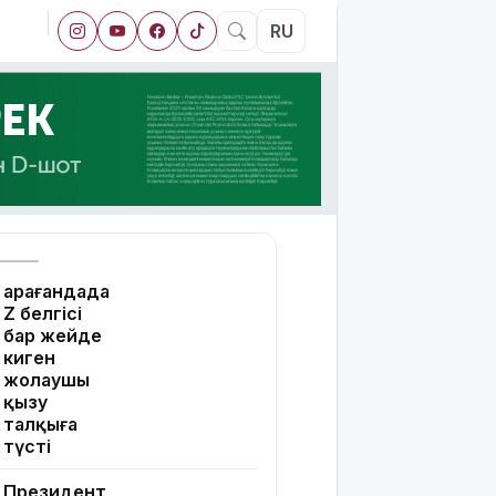
RU
Қарағандада
Z белгісі
бар жейде
киген
жолаушы
қызу
талқыға
түсті
Президент