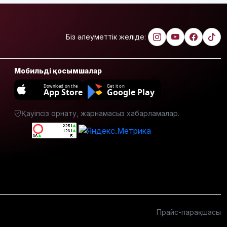
Сеута
қаласына
өтуге
әрекеттенген
Біз әлеуметтік желіде:
100-ге
жуық
мигрант
Мобильді қосымшалар
қаза тапты
Download on the
Get it on
App Store
Google Play
14
қыркүйектен
Қауіпсіз орнату, жарнамасыз хабарламалар.
бастап
тұрғын үй
кезегіне
тұру
тәртібі
өзгереді:
Кімдер
кезекке
тұра
алмайды?
Прайс-парақшасы
Абайлаңыз: