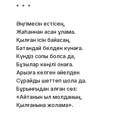
* * *
Әңгімесін естісең,
Жаһаннан асқан ұлама.
Қылған ісін байқасаң,
Батқандай белден күнәға.
Күндіз сопы болса да,
Бұзылар көңілі қонаға.
Арызға келген әйелден
Сұрайды шеттеп шола да.
Бұрынғыдан қалған сөз:
«Айтқанын қыл молданың,
Қылғанына жолама».