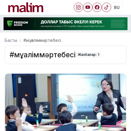
RU
Басты
#мұғаліммәртебесі
#мұғаліммәртебесі
Жазбалар: 1