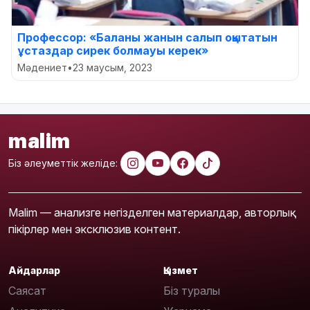
Профессор: «Баланы жанын салып оқытатын
ұстаздар сирек болмауы керек»
Мәдениет
•
23 маусым, 2023
malim
Біз әлеуметтік желіде:
Malim — анализге негізделген материалдар, авторлық
пікірлер мен эксклюзив контент.
Айдарлар
Қызмет
Саясат
Біз туралы