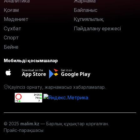
Аналитика
Жарнама
Қоғам
Байланыс
Мәдениет
Құпиялылық
Сұхбат
Пайдалану ережесі
Спорт
Бейне
Мобильді қосымшалар
Download on the
Get it on
App Store
Google Play
Қауіпсіз орнату, жарнамасыз хабарламалар.
© 2025
malim.kz
— Барлық құқықтар қорғалған.
Прайс-парақшасы