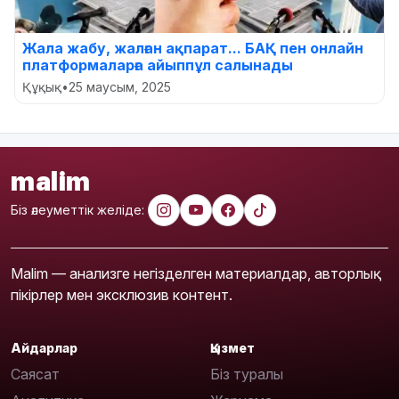
Жала жабу, жалған ақпарат... БАҚ пен онлайн
платформаларға айыппұл салынады
Құқық
•
25 маусым, 2025
malim
Біз әлеуметтік желіде:
Malim — анализге негізделген материалдар, авторлық
пікірлер мен эксклюзив контент.
Айдарлар
Қызмет
Саясат
Біз туралы