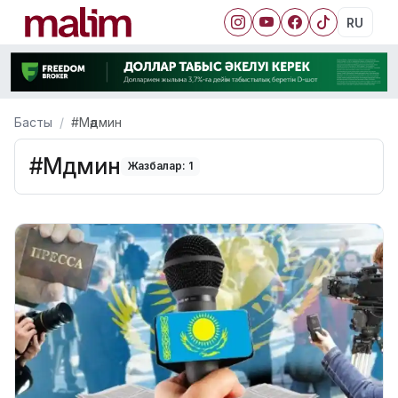
RU
Басты
#Мәдмин
#Мәдмин
Жазбалар: 1