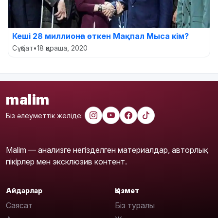
Кеші 28 миллионға өткен Мақпал Мыса кім?
Сұқбат
•
18 қараша, 2020
malim
Біз әлеуметтік желіде:
Malim — анализге негізделген материалдар, авторлық
пікірлер мен эксклюзив контент.
Айдарлар
Қызмет
Саясат
Біз туралы