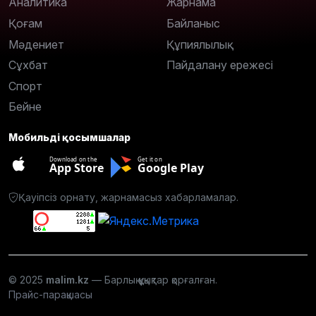
Аналитика
Жарнама
Қоғам
Байланыс
Мәдениет
Құпиялылық
Сұхбат
Пайдалану ережесі
Спорт
Бейне
Мобильді қосымшалар
Download on the
Get it on
App Store
Google Play
Қауіпсіз орнату, жарнамасыз хабарламалар.
© 2025
malim.kz
— Барлық құқықтар қорғалған.
Прайс-парақшасы