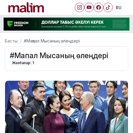
RU
Басты
#Мақпал Мысаның өлеңдері
#Мақпал Мысаның өлеңдері
Жазбалар: 1