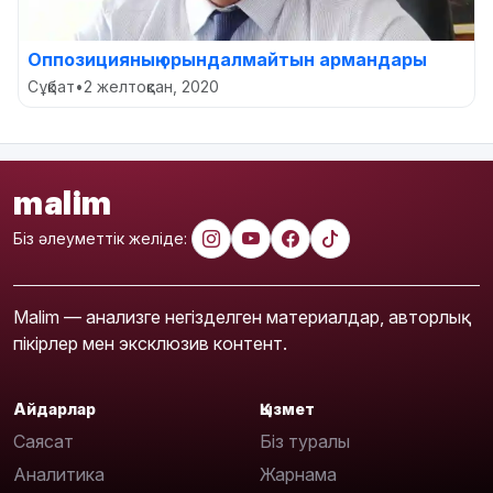
Оппозицияның орындалмайтын армандары
Сұқбат
•
2 желтоқсан, 2020
malim
Біз әлеуметтік желіде:
Malim — анализге негізделген материалдар, авторлық
пікірлер мен эксклюзив контент.
Айдарлар
Қызмет
Саясат
Біз туралы
Аналитика
Жарнама