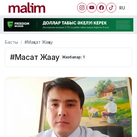
RU
Басты
#Мақсат Жақау
#Мақсат Жақау
Жазбалар: 1