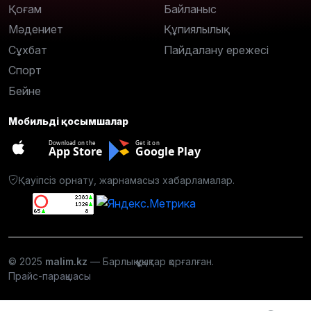
Қоғам
Байланыс
Мәдениет
Құпиялылық
Сұхбат
Пайдалану ережесі
Спорт
Бейне
Мобильді қосымшалар
Download on the
Get it on
App Store
Google Play
Қауіпсіз орнату, жарнамасыз хабарламалар.
© 2025
malim.kz
— Барлық құқықтар қорғалған.
Прайс-парақшасы