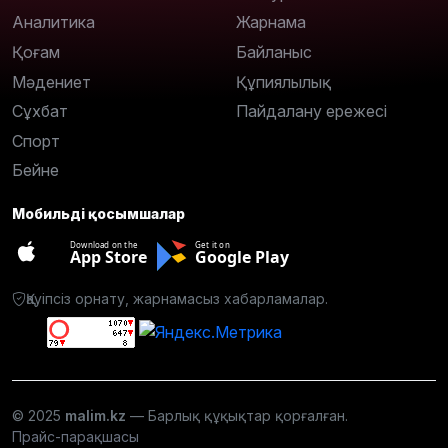
Аналитика
Жарнама
Қоғам
Байланыс
Мәдениет
Құпиялылық
Сұхбат
Пайдалану ережесі
Спорт
Бейне
Мобильді қосымшалар
Download on the
Get it on
App Store
Google Play
Қауіпсіз орнату, жарнамасыз хабарламалар.
© 2025
malim.kz
— Барлық құқықтар қорғалған.
Прайс-парақшасы