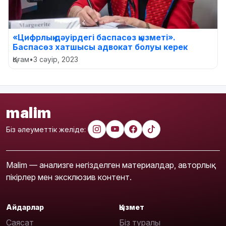
«Цифрлық дәуірдегі баспасөз қызметі».
Баспасөз хатшысы адвокат болуы керек
Қоғам
•
3 сәуір, 2023
malim
Біз әлеуметтік желіде:
Malim — анализге негізделген материалдар, авторлық
пікірлер мен эксклюзив контент.
Айдарлар
Қызмет
Саясат
Біз туралы