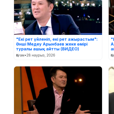
"Екі рет үйленіп, екі рет ажырастым":
"
Әнші Медеу Арынбаев жеке өмірі
А
туралы ашық айтты (ВИДЕО)
а
Қоғам
•
28 наурыз, 2026
Қ