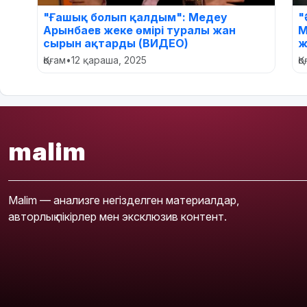
"Ғашық болып қалдым": Медеу
"
Арынбаев жеке өмірі туралы жан
М
сырын ақтарды (ВИДЕО)
ж
Қоғам
•
12 қараша, 2025
Қ
malim
Malim — анализге негізделген материалдар,
авторлық пікірлер мен эксклюзив контент.