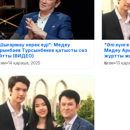
Шығармау керек еді": Медеу
"Әлі күнг
рынбаев Тұрсынбекке қатысты сөз
Медеу Ары
йтты (ВИДЕО)
жұртты ж
оғам
•
14 қараша, 2025
Қоғам
•
13 қар