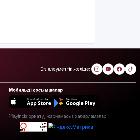
Біз әлеуметтік желіде:
Мобильді қосымшалар
Download on the
Get it on
App Store
Google Play
Қауіпсіз орнату, жарнамасыз хабарламалар.