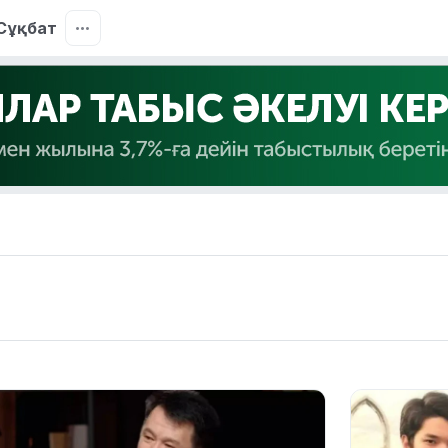
Сұқбат