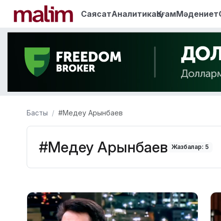
Саясат
Аналитика
Қоғам
Мәдениет
Басты
#Медеу Арынбаев
#Медеу Арынбаев
Жазбалар: 5