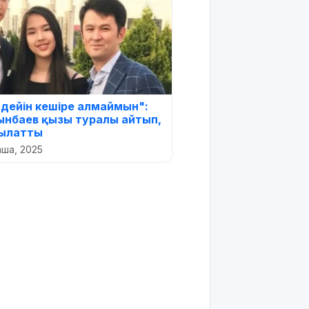
е дейін кешіре алмаймын":
нбаев қызы туралы айтып,
ылатты
аша, 2025