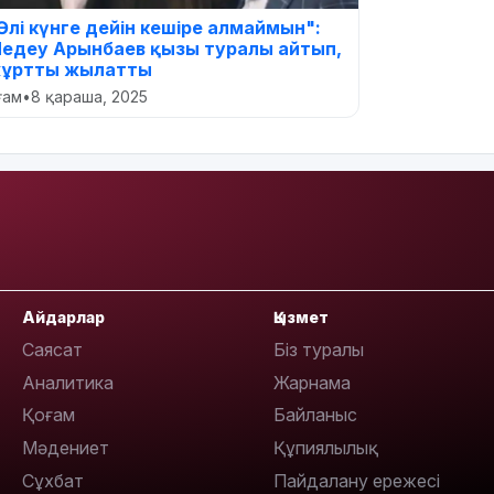
Әлі күнге дейін кешіре алмаймын":
едеу Арынбаев қызы туралы айтып,
ұртты жылатты
оғам
•
8 қараша, 2025
Айдарлар
Қызмет
Саясат
Біз туралы
Аналитика
Жарнама
Қоғам
Байланыс
Мәдениет
Құпиялылық
Сұхбат
Пайдалану ережесі