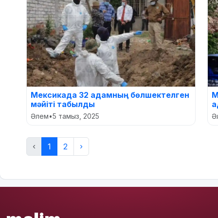
Мексикада 32 адамның бөлшектелген
М
мәйіті табылды
а
Әлем
•
5 тамыз, 2025
Ә
‹
1
2
›