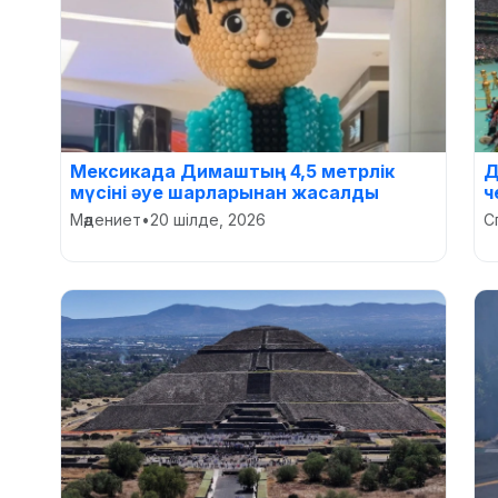
Мексикада Димаштың 4,5 метрлік
Д
мүсіні әуе шарларынан жасалды
ч
Мәдениет
•
20 шілде, 2026
С