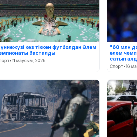
үниежүзі көз тіккен футболдан Әлем
"60 млн д
емпионаты басталды
әлем чемп
сатып ал
порт
•
11 маусым, 2026
Спорт
•
16 м