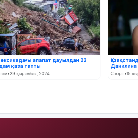
ексикадағы алапат дауылдан 22
Қазақстан
дам қаза тапты
Данилина
лем
•
29 қыркүйек, 2024
Спорт
•
15 қы