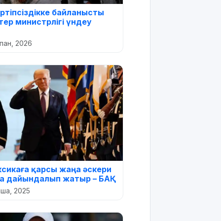
ртіпсіздікке байланысты
тер министрлігі үндеу
пан, 2026
сикаға қарсы жаңа әскери
а дайындалып жатыр – БАҚ
аша, 2025