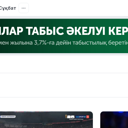
Сұқбат