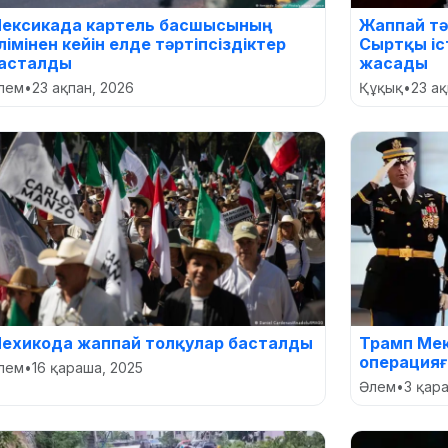
ексикада картель басшысының
Жаппай тә
лімінен кейін елде тәртіпсіздіктер
Сыртқы іс
асталды
жасады
лем
•
23 ақпан, 2026
Құқық
•
23 ақ
ехикода жаппай толқулар басталды
Трамп Мек
операцияғ
лем
•
16 қараша, 2025
Әлем
•
3 қар