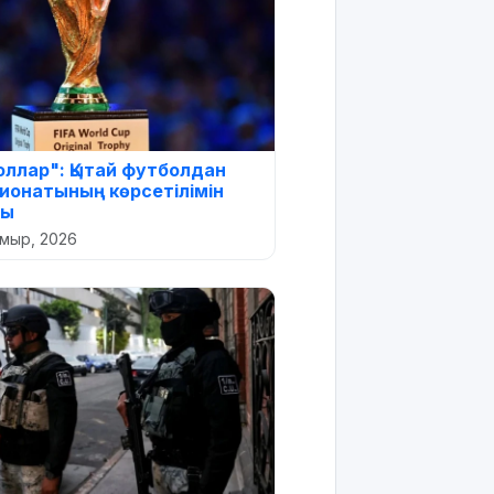
оллар": Қытай футболдан
ионатының көрсетілімін
ды
амыр, 2026