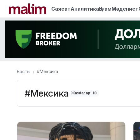
Саясат
Аналитика
Қоғам
Мәдениет
Басты
#Мексика
#Мексика
Жазбалар: 13