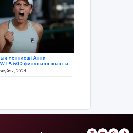
дық теннисші Анна
 WTA 500 финалына шықты
ркүйек, 2024