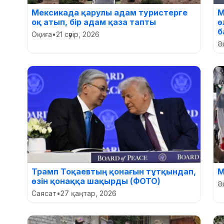
Мексикада қарулы адам туристерге
М
оқ атып, бір адам қаза тапты
ө
б
Оқиға
•
21 сәуір, 2026
Ә
Трамп Тоқаевтың қонағын тұтқындап,
М
өзін қонаққа шақырды (ФОТО)
Ә
Саясат
•
27 қаңтар, 2026