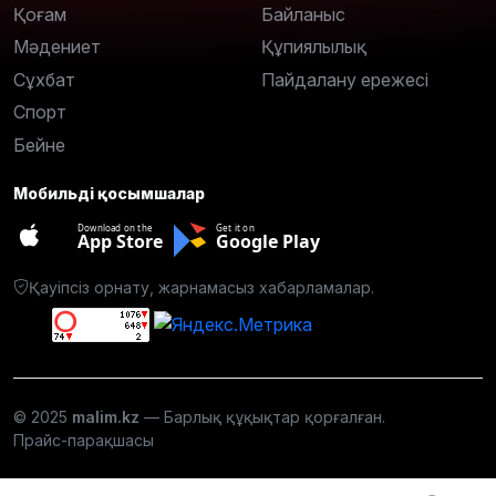
Қоғам
Байланыс
Мәдениет
Құпиялылық
Сұхбат
Пайдалану ережесі
Спорт
Бейне
Мобильді қосымшалар
Download on the
Get it on
App Store
Google Play
Қауіпсіз орнату, жарнамасыз хабарламалар.
© 2025
malim.kz
— Барлық құқықтар қорғалған.
Прайс-парақшасы