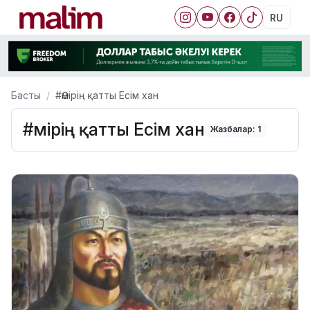
RU
Басты
#Әмірің қатты Есім хан
#Әмірің қатты Есім хан
Жазбалар: 1