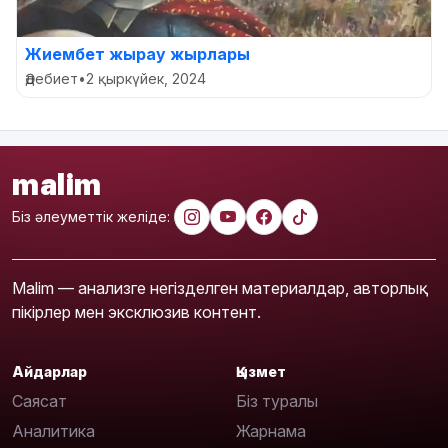
Жиембет жырау жырлары
Әдебиет
•
2 қыркүйек, 2024
malim
Біз әлеуметтік желіде:
Malim — анализге негізделген материалдар, авторлық
пікірлер мен эксклюзив контент.
Айдарлар
Қызмет
Саясат
Біз туралы
Аналитика
Жарнама