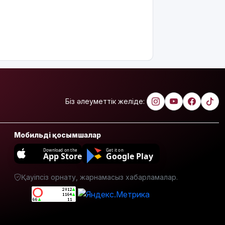
Біз әлеуметтік желіде:
Мобильді қосымшалар
Download on the
Get it on
App Store
Google Play
Қауіпсіз орнату, жарнамасыз хабарламалар.