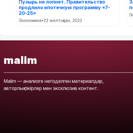
Пузырь не лопнет. Правительство
З
продлило ипотечную программу «7-
п
20-25»
Э
Экономика
•
23 желтоқсан, 2022
malim
Malim — анализге негізделген материалдар,
авторлық пікірлер мен эксклюзив контент.