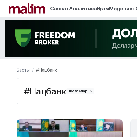
Саясат
Аналитика
Қоғам
Мәдениет
Басты
#Нацбанк
#Нацбанк
Жазбалар: 5