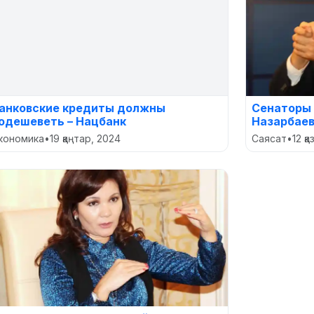
анковские кредиты должны
Сенаторы 
одешеветь – Нацбанк
Назарбаев
кономика
•
19 қаңтар, 2024
Саясат
•
12 қ