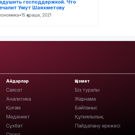
адушить господдержкой. Что
ечалит Умут Шаяхметову
кономика
•
15 қараша, 2021
Айдарлар
Қызмет
Саясат
Біз туралы
Аналитика
Жарнама
Қоғам
Байланыс
Мәдениет
Құпиялылық
Сұхбат
Пайдалану ережесі
Спорт