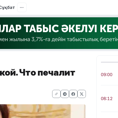
Сұқбат
ой. Что печалит
09:00
08:12