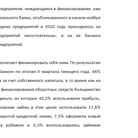
18:30
предприятия, нуждающиеся в финансировании, уже
нального банка, опубликованного в начале ноября
едних предприятий в 2020 году приходилось на
едприятий несостоятельны, и на их балансе
редприятий.
почитают финансировать себя сами. По результатам
18:18
анком по итогам II квартала текущего года, 66%
за счет собственного капитала, в то время как на
я финансирования оборотных средств большинство
деньги, из которых 44,2% использовали прибыль,
нковские займы в этих целях использовали 17,6%
открытой кредитной линии, 7,5% оформили новый
18:18
 за рубежом и 0,3% воспользовались займами