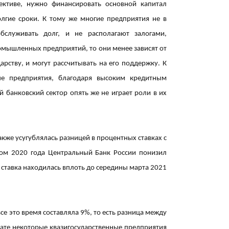
15:56
ективе, нужно финансировать основной капитал
лгие сроки. К тому же многие предприятия не в
бслуживать долг, и не располагают залогами,
омышленных предприятий, то они менее зависят от
арству, и могут рассчитывать на его поддержку. К
е предприятия, благодаря высоким кредитным
15:42
й банковский сектор опять же не играет роли в их
же усугублялась разницей в процентных ставках с
ом 2020 года Центральный Банк России понизил
14:23
 ставка находилась вплоть до середины марта 2021
се это время составляла 9%, то есть разница между
13:42
ьтате некоторые квазигосударственные предприятия