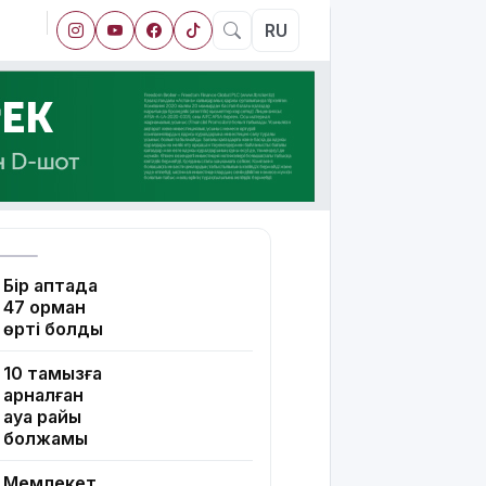
RU
Бір аптада
47 орман
өрті болды
10 тамызға
арналған
ауа райы
болжамы
Мемлекет