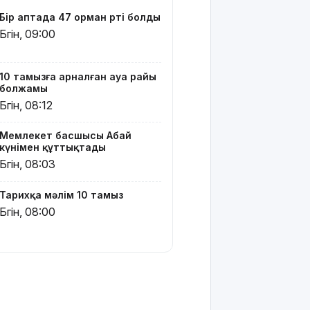
тәртібі
Бір аптада 47 орман өрті болды
өзгереді
Бүгін, 09:00
Ресей мен
Сирия
10 тамызға арналған ауа райы
әскери
болжамы
базалар
Бүгін, 08:12
бойынша
келісімге
келді
Мемлекет басшысы Абай
күнімен құттықтады
Жезқазғанда
Бүгін, 08:03
той
кортежі
Тарихқа мәлім 10 тамыз
жол
Бүгін, 08:00
ережесін
өрескел
бұзды
«Жастар
және Заң
мен