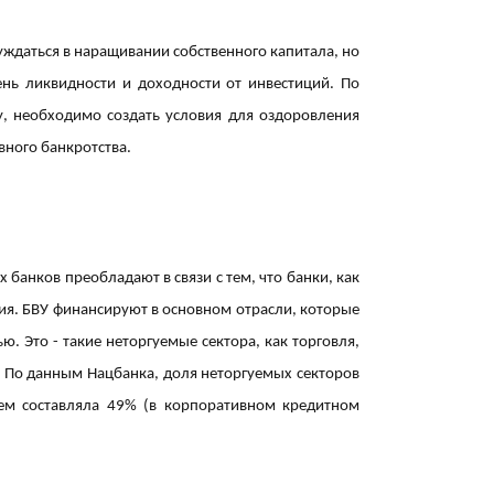
ждаться в наращивании собственного капитала, но
нь ликвидности и доходности от инвестиций. По
, необходимо создать условия для оздоровления
вного банкротства.
18:13
банков преобладают в связи с тем, что банки, как
вия. БВУ финансируют в основном отрасли, которые
. Это - такие неторгуемые сектора, как торговля,
16:42
ь. По данным Нацбанка, доля неторгуемых секторов
ем составляла 49% (в корпоративном кредитном