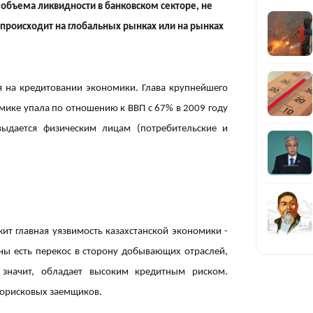
 объема ликвидности в банковском секторе, не
о происходит на глобальных рынках или на рынках
 на кредитовании экономики. Глава крупнейшего
20:04
омике упала по отношению к ВВП с 67% в 2009 году
ыдается физическим лицам (потребительские и
19:03
жит главная уязвимость казахстанской экономики -
аны есть перекос в сторону добывающих отраслей,
 значит, обладает высоким кредитным риском.
окорисковых заемщиков.