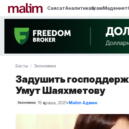
Саясат
Аналитика
Қоғам
Мәдениет
Басты
Экономика
Задушить господдержк
Умут Шаяхметову
15 қараша, 2021
•
Malim Админ
Экономика