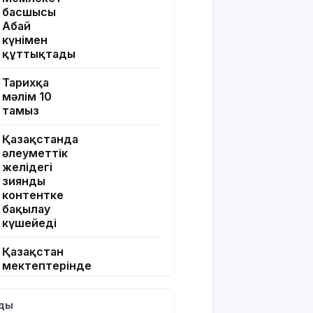
басшысы
Абай
күнімен
құттықтады
Тарихқа
мәлім 10
тамыз
Қазақстанда
әлеуметтік
желідегі
зиянды
контентке
бақылау
күшейеді
Қазақстан
мектептерінде
оқушыларды
медициналық
лды
тексеру