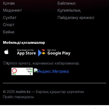
Қоғам
Байланыс
Мәдениет
Құпиялылық
Сұхбат
Пайдалану ережесі
Спорт
Бейне
Мобильді қосымшалар
Download on the
Get it on
App Store
Google Play
Қауіпсіз орнату, жарнамасыз хабарламалар.
© 2025
malim.kz
— Барлық құқықтар қорғалған.
Прайс-парақшасы