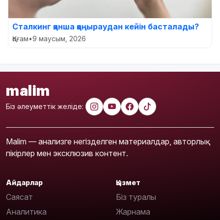
Сталкинг қанша қоңыраудан кейін басталады?
Қоғам
•
9 маусым, 2026
malim
Біз әлеуметтік желіде:
Malim — анализге негізделген материалдар, авторлық
пікірлер мен эксклюзив контент.
Айдарлар
Қызмет
Саясат
Біз туралы
Аналитика
Жарнама