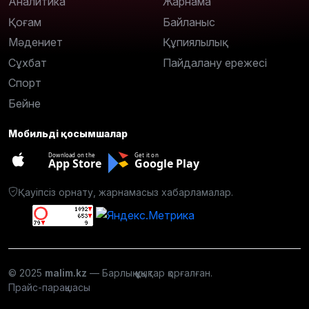
Аналитика
Жарнама
Қоғам
Байланыс
Мәдениет
Құпиялылық
Сұхбат
Пайдалану ережесі
Спорт
Бейне
Мобильді қосымшалар
Download on the
Get it on
App Store
Google Play
Қауіпсіз орнату, жарнамасыз хабарламалар.
© 2025
malim.kz
— Барлық құқықтар қорғалған.
Прайс-парақшасы