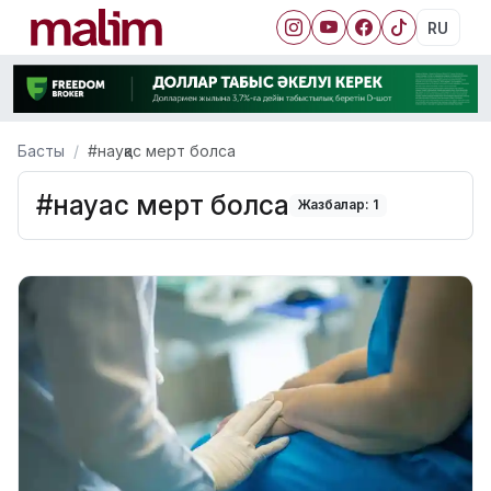
RU
Басты
#науқас мерт болса
#науқас мерт болса
Жазбалар: 1