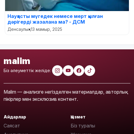
Науқасты мүгедек немесе мерт қылған
дәрігерді жазалана ма? - ДСМ
Денсаулық
•
13 мамыр, 2025
malim
Біз әлеуметтік желіде:
Malim — анализге негізделген материалдар, авторлық
пікірлер мен эксклюзив контент.
Айдарлар
Қызмет
Саясат
Біз туралы