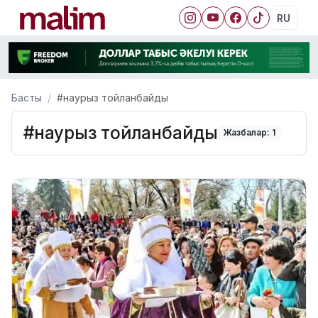
RU
Басты
#наурыз тойланбайды
#наурыз тойланбайды
Жазбалар: 1