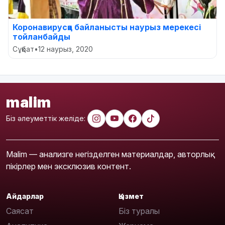
Коронавирусқа байланысты наурыз мерекесі
тойланбайды
Сұқбат
•
12 наурыз, 2020
malim
Біз әлеуметтік желіде:
Malim — анализге негізделген материалдар, авторлық
пікірлер мен эксклюзив контент.
Айдарлар
Қызмет
Саясат
Біз туралы