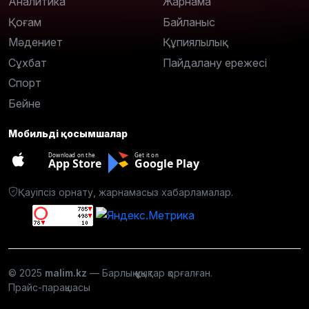
Аналитика
Жарнама
Қоғам
Байланыс
Мәдениет
Құпиялылық
Сұхбат
Пайдалану ережесі
Спорт
Бейне
Мобильді қосымшалар
Download on the
Get it on
App Store
Google Play
Қауіпсіз орнату, жарнамасыз хабарламалар.
© 2025
malim.kz
— Барлық құқықтар қорғалған.
Прайс-парақшасы