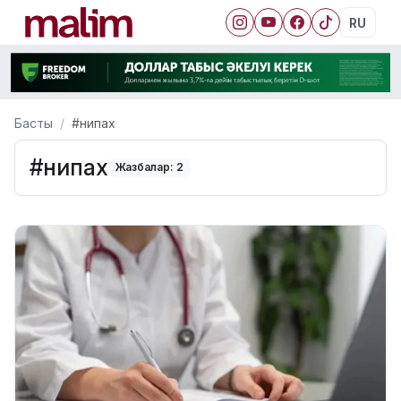
RU
Басты
#нипах
#нипах
Жазбалар: 2