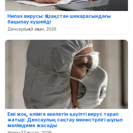
Нипах вирусы: Қазақстан шекарасындағы
бақылау күшейді
Денсаулық
•
9 ақпан, 2026
Емі жоқ, өлімге әкелетін қауіпті вирус тарап
жатыр: Денсаулық сақтау министрлігі шұғыл
мәлімдеме жасады
Әлем
•
27 қаңтар, 2026