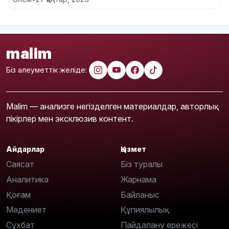
malim
Біз әлеуметтік желіде:
Malim — анализге негізделген материалдар, авторлық
пікірлер мен эксклюзив контент.
Айдарлар
Қызмет
Саясат
Біз туралы
Аналитика
Жарнама
Қоғам
Байланыс
Мәдениет
Құпиялылық
Сұхбат
Пайдалану ережесі