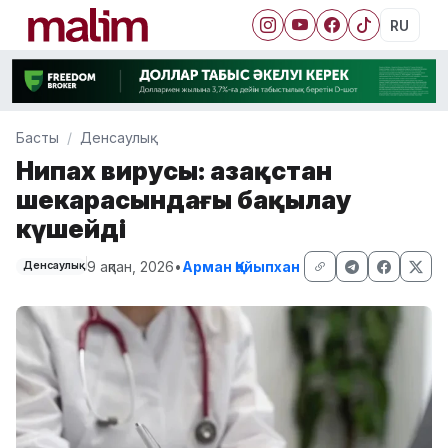
RU
Басты
Денсаулық
Нипах вирусы: Қазақстан
шекарасындағы бақылау
күшейді
9 ақпан, 2026
•
Арман Қайыпхан
Денсаулық