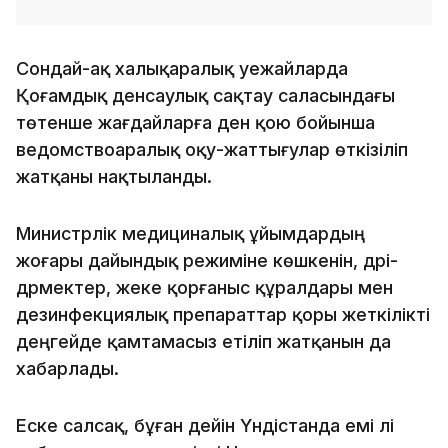
Сондай-ақ халықаралық әуежайларда
Қоғамдық денсаулық сақтау саласындағы
төтенше жағдайларға ден қою бойынша
ведомствоаралық оқу-жаттығулар өткізіліп
жатқаны нақтыланды.
Министрлік медициналық ұйымдардың
жоғары дайындық режиміне көшкенін, дәрі-
дәрмектер, жеке қорғаныс құралдары мен
дезинфекциялық препараттар қоры жеткілікті
деңгейде қамтамасыз етіліп жатқанын да
хабарлады.
Еске салсақ, бұған дейін Үндістанда емі әлі