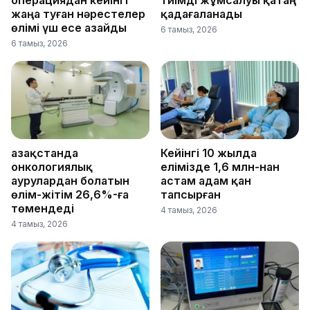
операциядан кейінгі
тиімді жұмсалуы қатаң
жаңа туған нәрестелер
қадағаланады
өлімі үш есе азайды
6 тамыз, 2026
6 тамыз, 2026
Қазақстанда
Кейінгі 10 жылда
онкологиялық
елімізде 1,6 млн-нан
аурулардан болатын
астам адам қан
өлім-жітім 26,6%-ға
тапсырған
төмендеді
4 тамыз, 2026
4 тамыз, 2026