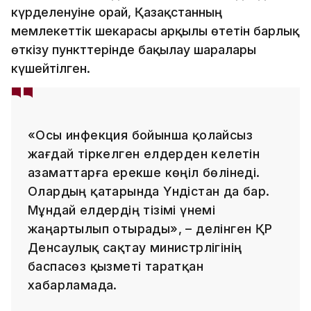
күрделенуіне орай, Қазақстанның
мемлекеттік шекарасы арқылы өтетін барлық
өткізу пункттерінде бақылау шаралары
күшейтілген.
«Осы инфекция бойынша қолайсыз
жағдай тіркелген елдерден келетін
азаматтарға ерекше көңіл бөлінеді.
Олардың қатарында Үндістан да бар.
Мұндай елдердің тізімі үнемі
жаңартылып отырады», – делінген ҚР
Денсаулық сақтау министрлігінің
баспасөз қызметі таратқан
хабарламада.