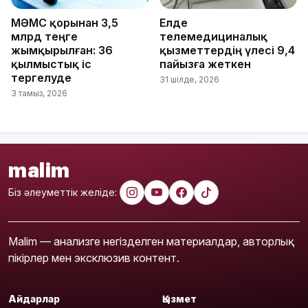
МӘМС қорынан 3,5
Елде
млрд теңге
телемедициналық
жымқырылған: 36
қызметтердің үлесі 9,4
қылмыстық іс
пайызға жеткен
тергелуде
31 шілде, 2026
3 тамыз, 2026
malim
Біз әлеуметтік желіде:
Malim — анализге негізделген материалдар, авторлық
пікірлер мен эксклюзив контент.
Айдарлар
Қызмет