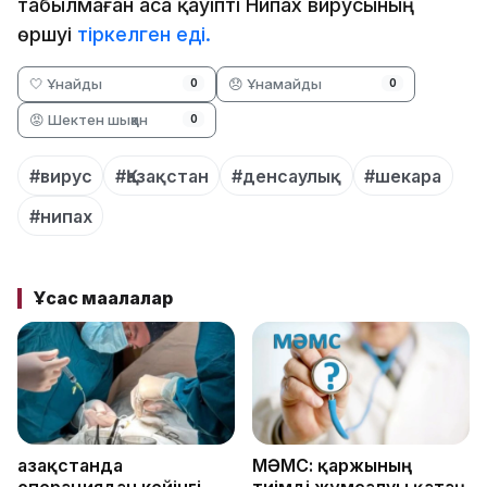
табылмаған аса қауіпті Нипах вирусының
өршуі
тіркелген еді.
🤍 Ұнайды
😞 Ұнамайды
0
0
😡 Шектен шыққан
0
#вирус
#Қазақстан
#денсаулық
#шекара
#нипах
Ұқсас мақалалар
Қазақстанда
МӘМС: қаржының