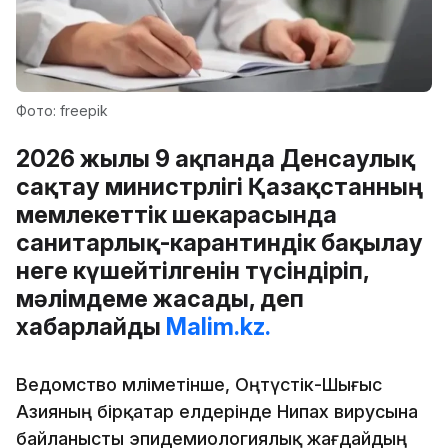
Фото: freepik
2026 жылғы 9 ақпанда Денсаулық
сақтау министрлігі Қазақстанның
мемлекеттік шекарасында
санитарлық-карантиндік бақылау
неге күшейтілгенін түсіндіріп,
мәлімдеме жасады, деп
хабарлайды
Malim.kz.
Ведомство мәліметінше, Оңтүстік-Шығыс
Азияның бірқатар елдерінде Нипах вирусына
байланысты эпидемиологиялық жағдайдың