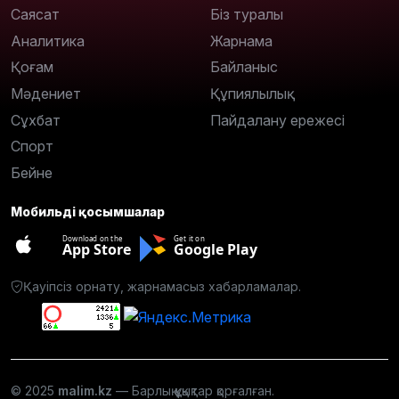
Саясат
Біз туралы
Аналитика
Жарнама
Қоғам
Байланыс
Мәдениет
Құпиялылық
Сұхбат
Пайдалану ережесі
Спорт
Бейне
Мобильді қосымшалар
Download on the
Get it on
App Store
Google Play
Қауіпсіз орнату, жарнамасыз хабарламалар.
© 2025
malim.kz
— Барлық құқықтар қорғалған.