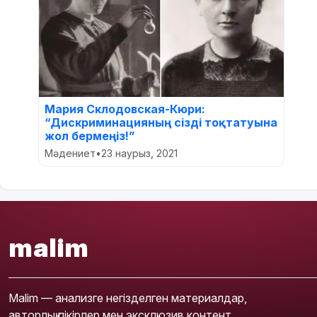
Мария Склодовская-Кюри:
“Дискриминацияның сізді тоқтатуына
жол бермеңіз!”
Мәдениет
•
23 наурыз, 2021
malim
Malim — анализге негізделген материалдар,
авторлық пікірлер мен эксклюзив контент.