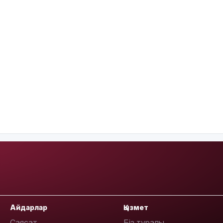
Айдарлар
Қызмет
Саясат
Біз туралы