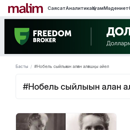
Саясат
Аналитика
Қоғам
Мәдениет
Басты
#Нобель сыйлығын алған алғашқы әйел
#Нобель сыйлығын алған а