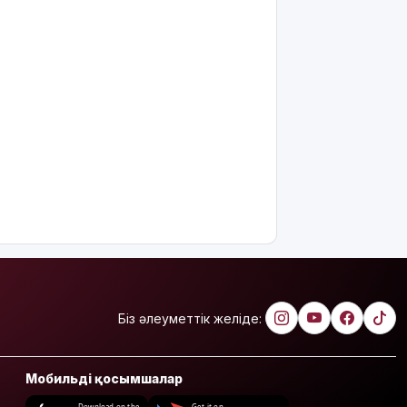
Біз әлеуметтік желіде:
Мобильді қосымшалар
Download on the
Get it on