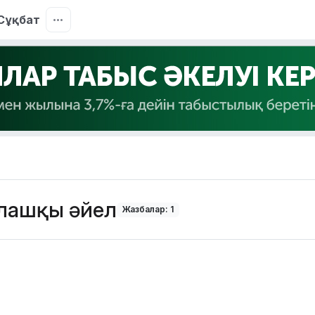
Сұқбат
лғашқы әйел
Жазбалар: 1