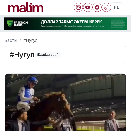
RU
Басты
#Нугул
#Нугул
Жазбалар: 1