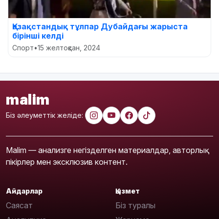
Қазақстандық тұлпар Дубайдағы жарыста
бірінші келді
Спорт
•
15 желтоқсан, 2024
malim
Біз әлеуметтік желіде:
Malim — анализге негізделген материалдар, авторлық
пікірлер мен эксклюзив контент.
Айдарлар
Қызмет
Саясат
Біз туралы