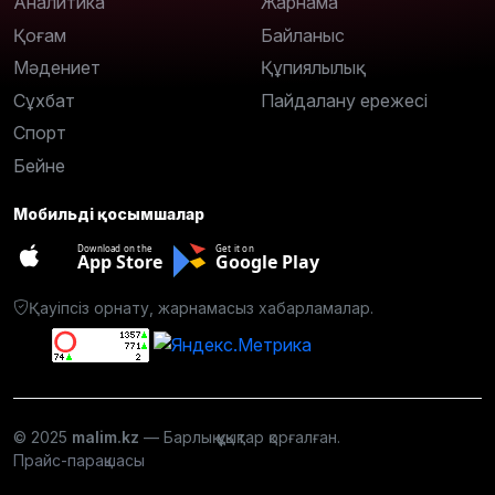
Аналитика
Жарнама
Қоғам
Байланыс
Мәдениет
Құпиялылық
Сұхбат
Пайдалану ережесі
Спорт
Бейне
Мобильді қосымшалар
Download on the
Get it on
App Store
Google Play
Қауіпсіз орнату, жарнамасыз хабарламалар.
© 2025
malim.kz
— Барлық құқықтар қорғалған.
Прайс-парақшасы