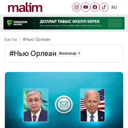
RU
Басты
#Нью Орлеан
#Нью Орлеан
Жазбалар: 1