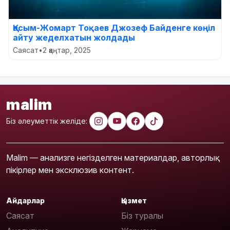
Қасым-Жомарт Тоқаев Джозеф Байденге көңіл
айту жеделхатын жолдады
Саясат
•
2 қаңтар, 2025
malim
Біз әлеуметтік желіде:
Malim — анализге негізделген материалдар, авторлық
пікірлер мен эксклюзив контент.
Айдарлар
Қызмет
Саясат
Біз туралы