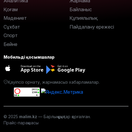
Аналитика
Жарнама
Қоғам
Байланыс
Мәдениет
Құпиялылық
Сұхбат
Пайдалану ережесі
Спорт
Бейне
Мобильді қосымшалар
Download on the
Get it on
App Store
Google Play
Қауіпсіз орнату, жарнамасыз хабарламалар.
© 2025
malim.kz
— Барлық құқықтар қорғалған.
Прайс-парақшасы