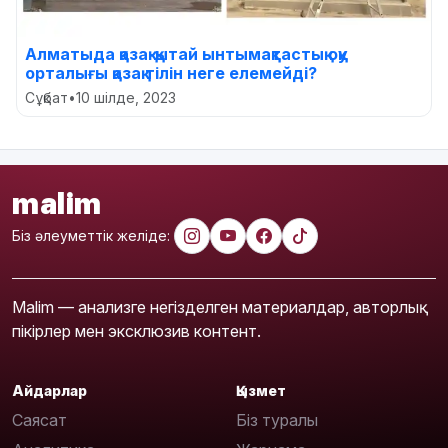
Алматыда қазақ-қытай ынтымақтастық оқу
орталығы қазақ тілін неге елемейді?
Сұқбат
•
10 шілде, 2023
malim
Біз әлеуметтік желіде:
Malim — анализге негізделген материалдар, авторлық
пікірлер мен эксклюзив контент.
Айдарлар
Қызмет
Саясат
Біз туралы