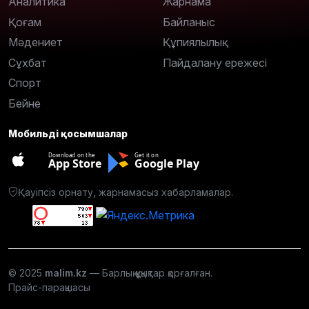
Аналитика
Жарнама
Қоғам
Байланыс
Мәдениет
Құпиялылық
Сұхбат
Пайдалану ережесі
Спорт
Бейне
Мобильді қосымшалар
Download on the
Get it on
App Store
Google Play
Қауіпсіз орнату, жарнамасыз хабарламалар.
© 2025
malim.kz
— Барлық құқықтар қорғалған.
Прайс-парақшасы