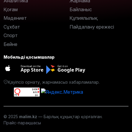
Аналитика
Жарнама
Қоғам
Байланыс
Мәдениет
Құпиялылық
Сұхбат
Пайдалану ережесі
Спорт
Бейне
Мобильді қосымшалар
Download on the
Get it on
App Store
Google Play
Қауіпсіз орнату, жарнамасыз хабарламалар.
© 2025
malim.kz
— Барлық құқықтар қорғалған.
Прайс-парақшасы