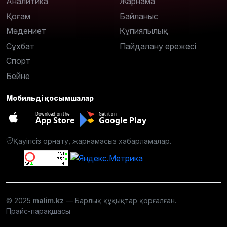
Аналитика
Жарнама
Қоғам
Байланыс
Мәдениет
Құпиялылық
Сұхбат
Пайдалану ережесі
Спорт
Бейне
Мобильді қосымшалар
Download on the
Get it on
App Store
Google Play
Қауіпсіз орнату, жарнамасыз хабарламалар.
© 2025
malim.kz
— Барлық құқықтар қорғалған.
Прайс-парақшасы