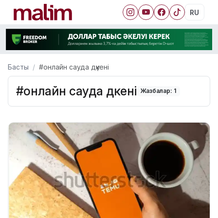
RU
Басты
#онлайн сауда дүкені
#онлайн сауда дүкені
Жазбалар: 1