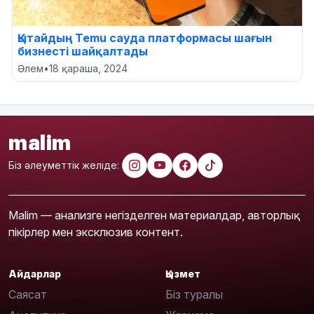
Қытайдың Temu сауда платформасы шағын
бизнесті шайқалтады
Әлем
•
18 қараша, 2024
malim
Біз әлеуметтік желіде:
Malim — анализге негізделген материалдар, авторлық
пікірлер мен эксклюзив контент.
Айдарлар
Қызмет
Саясат
Біз туралы